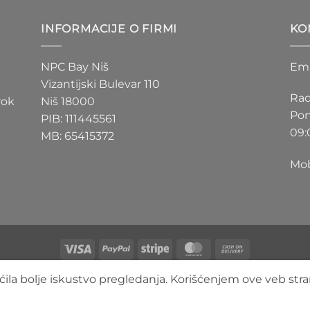
D
200 RSD
do
INFORMACIJE O FIRMI
KO
D
550 RSD
NPC Bay Niš
Ema
Vizantijski Bulevar 110
Rad
rok
Niš 18000
Pon
PIB: 111445561
09:
MB: 65415372
Mob
Visa
PayPal
Stripe
MasterCard
Cash
On
O NAMA
BLOG
FAQ
KONTAKT
ila bolje iskustvo pregledanja. Korišćenjem ove veb stra
Delivery
Copyright 2026 ©
3DLimbo NPC BAY
Sva prava zadržana.