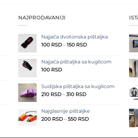
NAJPRODAVANIJI
IS
Najjača dvotonska pištaljka
n
Raspon
100
RSD
–
150
RSD
cena:
od
Najjača pištaljka sa kuglicom
RSD
100 RSD
100
RSD
do
RSD
150 RSD
Sudijska pištaljka sa kuglicom
Raspon
210
RSD
–
310
RSD
cena:
od
Najglasnije pištaljke
210 RSD
Raspon
200
RSD
–
550
RSD
do
cena:
310 RSD
od