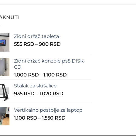
TAKNUTI
Zidni držač tableta
Raspon
555
RSD
–
900
RSD
cena:
od
Zidni držač konzole ps5 DISK-
555 RSD
CD
do
Raspon
1.000
RSD
–
1.100
RSD
900 RSD
cena:
Stalak za slušalice
od
Raspon
935
RSD
–
1.020
RSD
1.000 RSD
cena:
do
od
1.100 RSD
Vertikalno postolje za laptop
935 RSD
Raspon
1.100
RSD
–
1.550
RSD
do
cena:
1.020 RSD
od