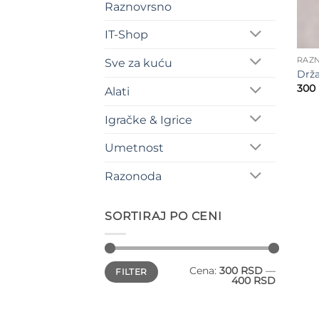
Raznovrsno
IT-Shop
RAZN
Sve za kuću
Drža
300
Alati
Igračke & Igrice
Umetnost
Razonoda
SORTIRAJ PO CENI
Minimalna
Maksimalna
Cena:
300 RSD
—
FILTER
cena
cena
400 RSD