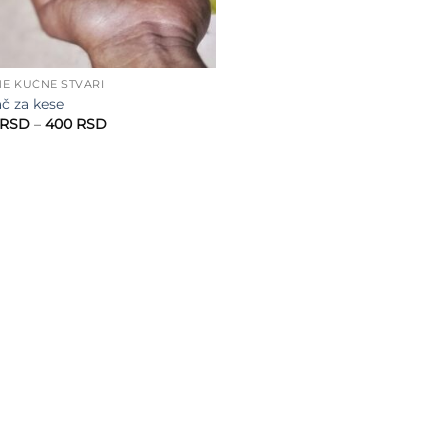
E KUĆNE STVARI
č za kese
Raspon
RSD
–
400
RSD
cena:
od
300 RSD
do
400 RSD