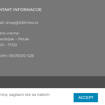
1.100 RSD
do
NTAKT INFORMACIJE
1.550 RSD
il: shop@3dlimbo.rs
no vreme:
edeljak – Petak
00 – 17:00
ilni: 061/5000-526
nice, saglasni ste sa našom
ACCEPT