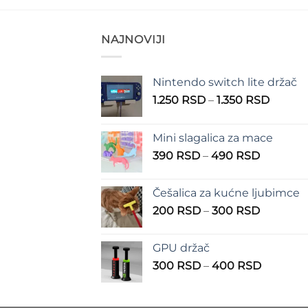
NAJNOVIJI
Nintendo switch lite držač
Raspo
1.250
RSD
–
1.350
RSD
cena:
od
Mini slagalica za mace
1.250 
Raspon
390
RSD
–
490
RSD
do
cena:
1.350 
od
Češalica za kućne ljubimce
390 RSD
Raspon
200
RSD
–
300
RSD
do
cena:
490 RSD
od
GPU držač
200 RSD
Raspon
300
RSD
–
400
RSD
do
cena:
300 RSD
od