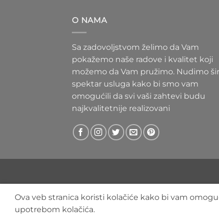
300 RS
do
O NAMA
400 RS
Sa zadovoljstvom želimo da Vam
pokažemo naše radove i kvalitet koji
možemo da Vam pružimo. Nudimo ši
spektar usluga kako bi smo vam
omogućili da svi vaši zahtevi budu
najkvalitetnije realizovani
Ova veb stranica koristi kolačiće kako bi vam omoguć
upotrebom kolačića.