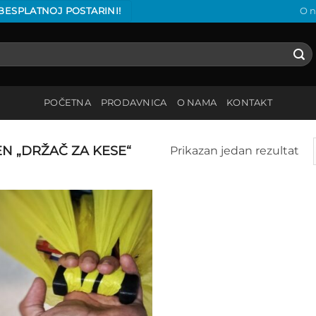
 BESPLATNOJ POSTARINI!
O 
POČETNA
PRODAVNICA
O NAMA
KONTAKT
 „DRŽAČ ZA KESE“
Prikazan jedan rezultat
Add to
wishlist