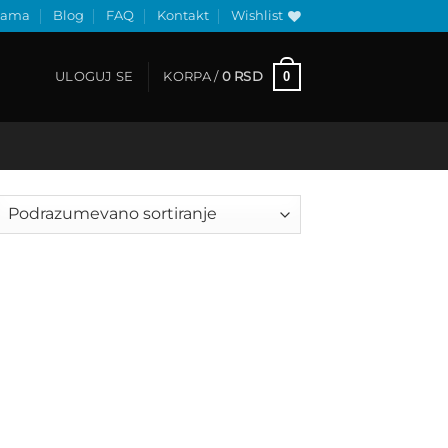
nama
Blog
FAQ
Kontakt
Wishlist
0
ULOGUJ SE
KORPA /
0
RSD