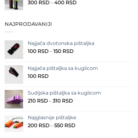
Raspon
300
RSD
–
400
RSD
do
cena:
300 RSD
od
300 RSD
NAJPRODAVANIJI
do
400 RSD
Najjača dvotonska pištaljka
Raspon
100
RSD
–
150
RSD
cena:
od
Najjača pištaljka sa kuglicom
100 RSD
100
RSD
do
150 RSD
Sudijska pištaljka sa kuglicom
Raspon
210
RSD
–
310
RSD
cena:
od
Najglasnije pištaljke
210 RSD
Raspon
200
RSD
–
550
RSD
do
cena:
310 RSD