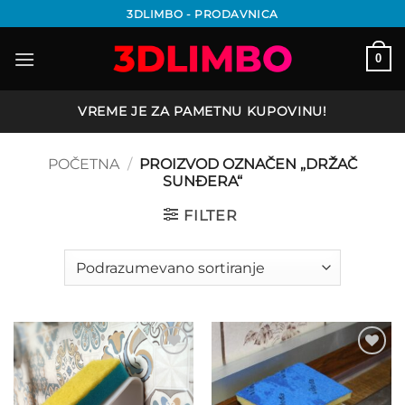
Preskoči
3DLIMBO - PRODAVNICA
na
sadržaj
0
VREME JE ZA PAMETNU KUPOVINU!
POČETNA
/
PROIZVOD OZNAČEN „DRŽAČ
SUNĐERA“
FILTER
Add to
Add to
wishlist
wishlist