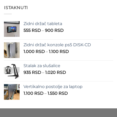
od
200 RSD
ISTAKNUTI
do
550 RSD
Zidni držač tableta
Raspon
555
RSD
–
900
RSD
cena:
od
Zidni držač konzole ps5 DISK-CD
555 RSD
Raspon
1.000
RSD
–
1.100
RSD
do
cena:
900 RSD
od
Stalak za slušalice
1.000 RSD
Raspon
935
RSD
–
1.020
RSD
do
cena:
1.100 RSD
od
Vertikalno postolje za laptop
935 RSD
Raspon
1.100
RSD
–
1.550
RSD
do
cena:
1.020 RSD
od
1.100 RSD
do