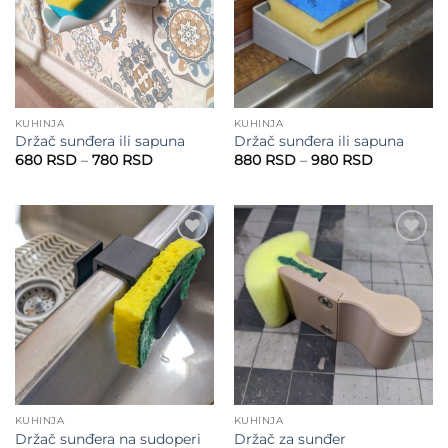
KUHINJA
KUHINJA
Držač sunđera ili sapuna
Držač sunđera ili sapuna
Raspon
Raspon
680
RSD
–
780
RSD
880
RSD
–
980
RSD
cena:
cena:
od
od
680 RSD
880 RSD
do
do
780 RSD
980 RSD
Add to
Add to
wishlist
wishlist
KUHINJA
KUHINJA
Držač sunđera na sudoperi
Držač za sunđer