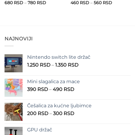
Raspon
Raspon
680
RSD
–
780
RSD
460
RSD
–
560
RSD
cena:
cena:
od
od
680 RSD
460 RSD
do
do
780 RSD
560 RSD
NAJNOVIJI
Nintendo switch lite držač
Raspon
1.250
RSD
–
1.350
RSD
cena:
od
Mini slagalica za mace
1.250 RSD
Raspon
390
RSD
–
490
RSD
do
cena:
1.350 RSD
od
Češalica za kućne ljubimce
390 RSD
Raspon
200
RSD
–
300
RSD
do
cena:
490 RSD
od
GPU držač
200 RSD