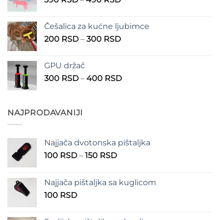
do
cena:
1.350 RSD
od
Češalica za kućne ljubimce
390 RSD
Raspon
200
RSD
–
300
RSD
do
cena:
490 RSD
od
GPU držač
200 RSD
Raspon
300
RSD
–
400
RSD
do
cena:
300 RSD
od
300 RSD
NAJPRODAVANIJI
do
400 RSD
Najjača dvotonska pištaljka
Raspon
100
RSD
–
150
RSD
cena:
od
Najjača pištaljka sa kuglicom
100 RSD
100
RSD
do
150 RSD