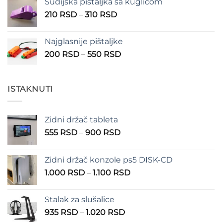
Sudijska pištaljka sa kuglicom
Raspon
210
RSD
–
310
RSD
cena:
od
Najglasnije pištaljke
210 RSD
Raspon
200
RSD
–
550
RSD
do
cena:
310 RSD
od
200 RSD
ISTAKNUTI
do
550 RSD
Zidni držač tableta
Raspon
555
RSD
–
900
RSD
cena:
od
Zidni držač konzole ps5 DISK-CD
555 RSD
Raspon
1.000
RSD
–
1.100
RSD
do
cena:
900 RSD
od
Stalak za slušalice
1.000 RSD
Raspon
935
RSD
–
1.020
RSD
do