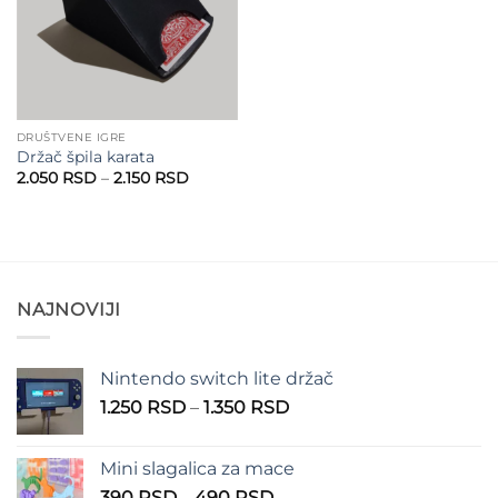
DRUŠTVENE IGRE
Držač špila karata
Raspon
2.050
RSD
–
2.150
RSD
cena:
od
2.050 RSD
do
2.150 RSD
NAJNOVIJI
Nintendo switch lite držač
Raspon
1.250
RSD
–
1.350
RSD
cena:
od
Mini slagalica za mace
1.250 RSD
Raspon
390
RSD
–
490
RSD