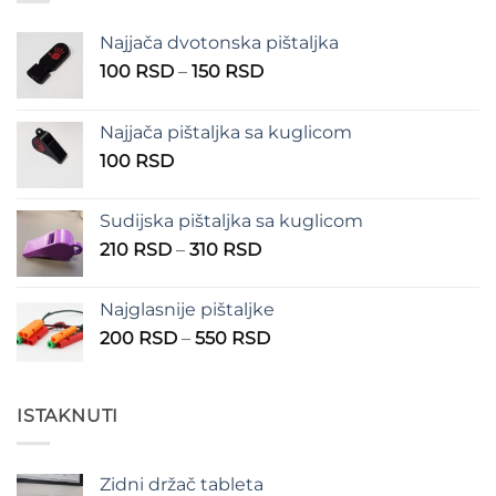
400 RSD
Najjača dvotonska pištaljka
Raspon
100
RSD
–
150
RSD
cena:
od
Najjača pištaljka sa kuglicom
100 RSD
100
RSD
do
150 RSD
Sudijska pištaljka sa kuglicom
Raspon
210
RSD
–
310
RSD
cena:
od
Najglasnije pištaljke
210 RSD
Raspon
200
RSD
–
550
RSD
do
cena:
310 RSD
od
200 RSD
ISTAKNUTI
do
550 RSD
Zidni držač tableta