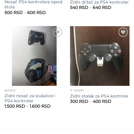
Nosač PS4 kontrolera ispod
Zidni držač za PS4 kontroler
stola
Raspon
540
RSD
–
640
RSD
cena:
Raspon
500
RSD
–
600
RSD
od
cena:
540 RSD
od
do
500 RSD
640 RSD
do
600 RSD
Add to
Add to
wishlist
wishlist
AUDIO
IT-SHOP
Zidni nosač za slušalice i
Zidni stalak za PS4 kontrole
PS4 kontroler
Raspon
300
RSD
–
400
RSD
cena:
Raspon
1.500
RSD
–
1.600
RSD
od
cena:
300 RSD
od
do
1.500 RSD
400 RSD
do
1.600 RSD