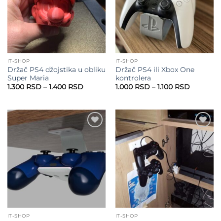
IT-SHOP
IT-SHOP
Držač PS4 džojstika u obliku
Držač PS4 ili Xbox One
Super Maria
kontrolera
Raspon
Raspon
1.300
RSD
–
1.400
RSD
1.000
RSD
–
1.100
RSD
cena:
cena:
od
od
1.300 RSD
1.000 RS
do
do
1.400 RSD
1.100 RS
Add to
Add to
wishlist
wishlist
IT-SHOP
IT-SHOP