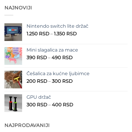
NAJNOVIJI
Nintendo switch lite držač
Raspon
1.250
RSD
–
1.350
RSD
cena:
od
Mini slagalica za mace
1.250 RSD
Raspon
390
RSD
–
490
RSD
do
cena:
1.350 RSD
od
Češalica za kućne ljubimce
390 RSD
Raspon
200
RSD
–
300
RSD
do
cena:
490 RSD
od
GPU držač
200 RSD
Raspon
300
RSD
–
400
RSD
do
cena:
300 RSD
od
300 RSD
NAJPRODAVANIJI
do