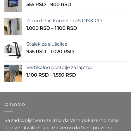
Raspon
555
RSD
–
900
RSD
cena:
od
Zidni držač konzole ps5 DISK-CD
555 RSD
Raspon
1.000
RSD
–
1.100
RSD
do
cena:
900 RSD
od
Stalak za slušalice
1.000 RSD
Raspon
935
RSD
–
1.020
RSD
do
cena:
1.100 RSD
od
Vertikalno postolje za laptop
935 RSD
Raspon
1.100
RSD
–
1.550
RSD
do
cena:
1.020 RSD
od
1.100 RSD
do
O NAMA
1.550 RSD
Sa zadovoljstvom želimo da Vam pokažemo naše
radove i kvalitet koji možemo da Vam pružimo.