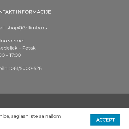
1.100 RSD
do
NTAKT INFORMACIJE
1.550 RSD
il: shop@3dlimbo.rs
no vreme:
edeljak – Petak
00 – 17:00
ilni: 061/5000-526
nice, saglasni ste sa našom
ACCEPT