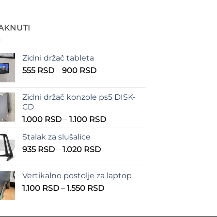
TAKNUTI
Zidni držač tableta
Raspon
555
RSD
–
900
RSD
cena:
od
Zidni držač konzole ps5 DISK-
555 RSD
CD
do
Raspon
1.000
RSD
–
1.100
RSD
900 RSD
cena:
Stalak za slušalice
od
Raspon
935
RSD
–
1.020
RSD
1.000 RSD
cena:
do
od
1.100 RSD
Vertikalno postolje za laptop
935 RSD
Raspon
1.100
RSD
–
1.550
RSD
do
cena:
1.020 RSD
od