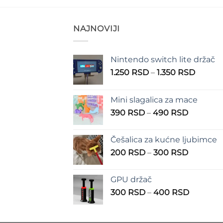
NAJNOVIJI
Nintendo switch lite držač
Raspo
1.250
RSD
–
1.350
RSD
cena:
od
Mini slagalica za mace
1.250 
Raspon
390
RSD
–
490
RSD
do
cena:
1.350 
od
Češalica za kućne ljubimce
390 RSD
Raspon
200
RSD
–
300
RSD
do
cena:
490 RSD
od
GPU držač
200 RSD
Raspon
300
RSD
–
400
RSD
do
cena:
300 RSD
od