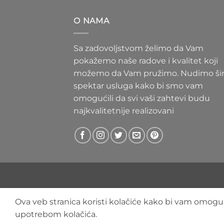
300 RS
do
O NAMA
400 RS
Sa zadovoljstvom želimo da Vam
pokažemo naše radove i kvalitet koji
možemo da Vam pružimo. Nudimo ši
spektar usluga kako bi smo vam
omogućili da svi vaši zahtevi budu
najkvalitetnije realizovani
Ova veb stranica koristi kolačiće kako bi vam omoguć
upotrebom kolačića.