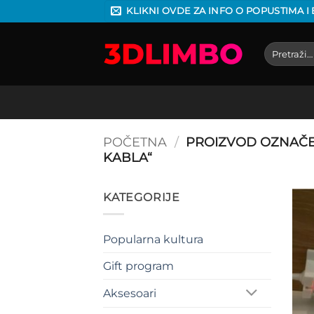
Preskoči
KLIKNI OVDE ZA INFO O POPUSTIMA I
na
sadržaj
Pretraga
za:
POČETNA
/
PROIZVOD OZNAČ
KABLA“
KATEGORIJE
Popularna kultura
Gift program
Aksesoari