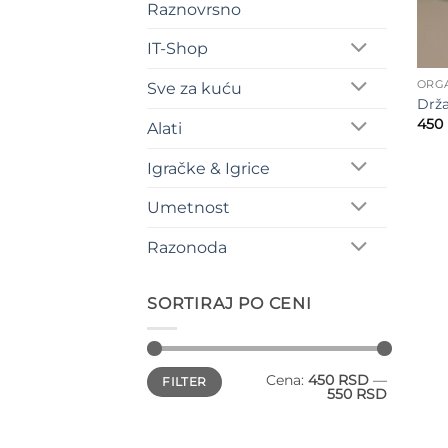
Raznovrsno
IT-Shop
ORGA
Sve za kuću
Drža
450
Alati
Igračke & Igrice
Umetnost
Razonoda
SORTIRAJ PO CENI
Minimalna
Maksimalna
Cena:
450 RSD
—
FILTER
cena
cena
550 RSD