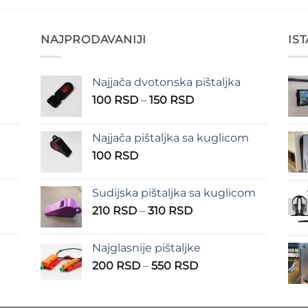
NAJPRODAVANIJI
IS
Najjača dvotonska pištaljka
n
Raspon
100
RSD
–
150
RSD
cena:
od
Najjača pištaljka sa kuglicom
RSD
100 RSD
100
RSD
do
RSD
150 RSD
Sudijska pištaljka sa kuglicom
Raspon
210
RSD
–
310
RSD
cena:
od
Najglasnije pištaljke
210 RSD
Raspon
200
RSD
–
550
RSD
do
cena:
310 RSD
od