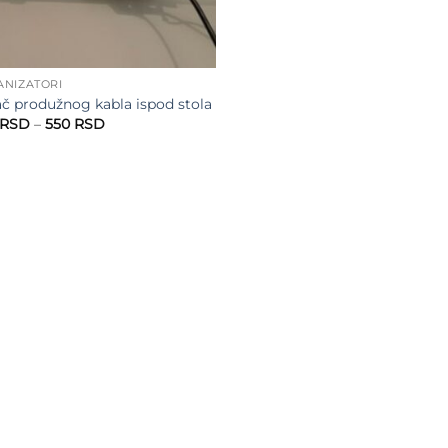
NIZATORI
č produžnog kabla ispod stola
Raspon
RSD
–
550
RSD
cena:
od
450 RSD
do
550 RSD