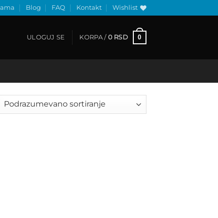
nama
Blog
FAQ
Kontakt
Wishlist
0
ULOGUJ SE
KORPA /
0
RSD