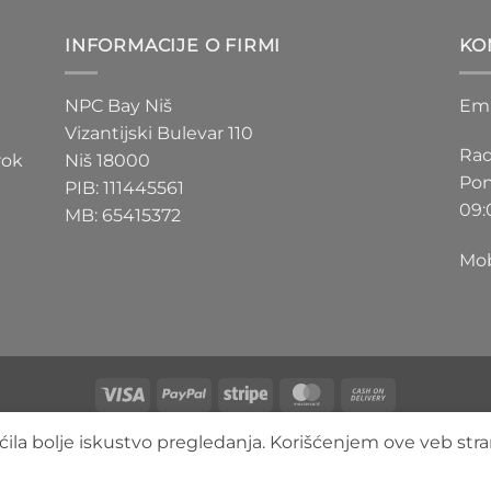
D
200 RSD
do
INFORMACIJE O FIRMI
KO
D
550 RSD
NPC Bay Niš
Ema
Vizantijski Bulevar 110
Rad
rok
Niš 18000
Pon
PIB: 111445561
09:
MB: 65415372
Mob
Visa
PayPal
Stripe
MasterCard
Cash
On
O NAMA
BLOG
FAQ
KONTAKT
ila bolje iskustvo pregledanja. Korišćenjem ove veb stra
Delivery
Copyright 2026 ©
3DLimbo NPC BAY
Sva prava zadržana.