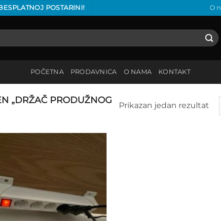
 BESPLATNOJ POSTARINI!
O 
POČETNA
PRODAVNICA
O NAMA
KONTAKT
EN „DRŽAČ PRODUŽNOG
Prikazan jedan rezultat
Add to
wishlist