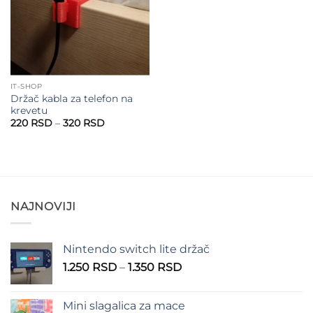
IT-SHOP
Držač kabla za telefon na
krevetu
Raspon
220
RSD
–
320
RSD
cena:
od
220 RSD
do
320 RSD
NAJNOVIJI
Nintendo switch lite držač
Raspon
1.250
RSD
–
1.350
RSD
cena:
od
Mini slagalica za mace
1.250 RSD