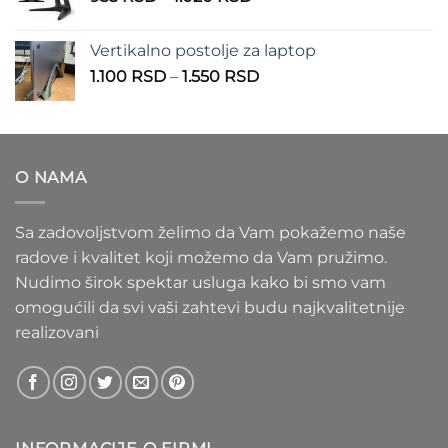
cena:
1.100 RSD
od
Vertikalno postolje za laptop
935 RSD
Raspon
1.100
RSD
–
1.550
RSD
do
cena:
1.020 RSD
od
1.100 RSD
do
O NAMA
1.550 RSD
Sa zadovoljstvom želimo da Vam pokažemo naše
radove i kvalitet koji možemo da Vam pružimo.
Nudimo širok spektar usluga kako bi smo vam
omogućili da svi vaši zahtevi budu najkvalitetnije
realizovani