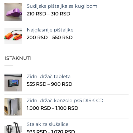
Sudijska pištaljka sa kuglicom
Raspon
210
RSD
–
310
RSD
cena:
od
Najglasnije pištaljke
210 RSD
Raspon
200
RSD
–
550
RSD
do
cena:
310 RSD
od
200 RSD
ISTAKNUTI
do
550 RSD
Zidni držač tableta
Raspon
555
RSD
–
900
RSD
cena:
od
Zidni držač konzole ps5 DISK-CD
555 RSD
Raspon
1.000
RSD
–
1.100
RSD
do
cena:
900 RSD
od
Stalak za slušalice
1.000 RSD
Raspon
935
RSD
–
1.020
RSD
do