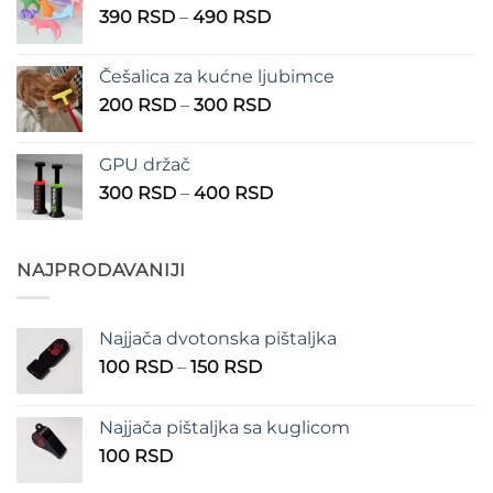
Raspon
390
RSD
–
490
RSD
do
cena:
1.350 RSD
od
Češalica za kućne ljubimce
390 RSD
Raspon
200
RSD
–
300
RSD
do
cena:
490 RSD
od
GPU držač
200 RSD
Raspon
300
RSD
–
400
RSD
do
cena:
300 RSD
od
300 RSD
NAJPRODAVANIJI
do
400 RSD
Najjača dvotonska pištaljka
Raspon
100
RSD
–
150
RSD
cena:
od
Najjača pištaljka sa kuglicom
100 RSD
100
RSD
do
150 RSD