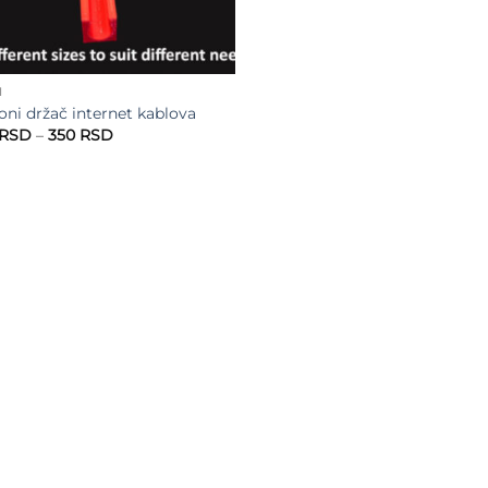
I
ni držač internet kablova
Raspon
RSD
–
350
RSD
cena:
od
250 RSD
do
350 RSD