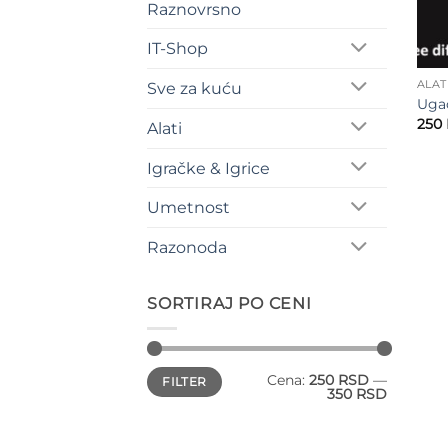
Raznovrsno
IT-Shop
ALAT
Sve za kuću
Ugao
250
Alati
Igračke & Igrice
Umetnost
Razonoda
SORTIRAJ PO CENI
Minimalna
Maksimalna
Cena:
250 RSD
—
FILTER
cena
cena
350 RSD