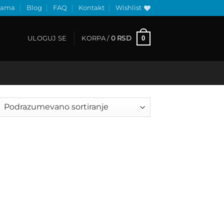
nama
Blog
FAQ
Kontakt
Wishlist
0
ULOGUJ SE
KORPA /
0
RSD