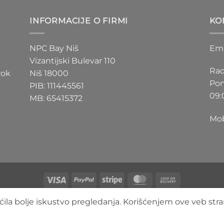
D
200 RSD
do
INFORMACIJE O FIRMI
KO
D
550 RSD
NPC Bay Niš
Ema
Vizantijski Bulevar 110
Rad
rok
Niš 18000
Pon
PIB: 111445561
09:
MB: 65415372
Mob
Visa
PayPal
Stripe
MasterCard
Cash
On
O NAMA
BLOG
FAQ
KONTAKT
ila bolje iskustvo pregledanja. Korišćenjem ove veb stra
Delivery
Copyright 2026 ©
3DLimbo NPC BAY
Sva prava zadržana.