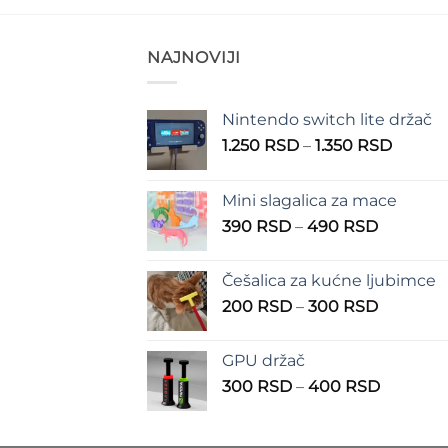
NAJNOVIJI
Nintendo switch lite držač
Raspo
1.250
RSD
–
1.350
RSD
cena:
od
Mini slagalica za mace
1.250 
Raspon
390
RSD
–
490
RSD
do
cena:
1.350 
od
Češalica za kućne ljubimce
390 RSD
Raspon
200
RSD
–
300
RSD
do
cena:
490 RSD
od
GPU držač
200 RSD
Raspon
300
RSD
–
400
RSD
do
cena:
300 RSD
od