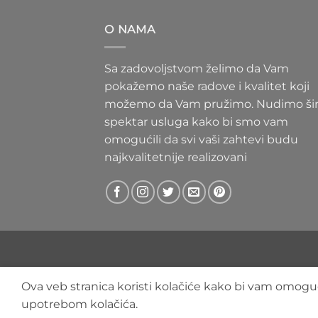
300 RS
do
O NAMA
400 RS
Sa zadovoljstvom želimo da Vam
pokažemo naše radove i kvalitet koji
možemo da Vam pružimo. Nudimo ši
spektar usluga kako bi smo vam
omogućili da svi vaši zahtevi budu
najkvalitetnije realizovani
Ova veb stranica koristi kolačiće kako bi vam omoguć
upotrebom kolačića.