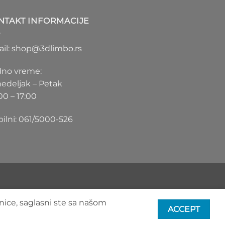
1.100 RSD
do
NTAKT INFORMACIJE
1.550 RSD
il: shop@3dlimbo.rs
no vreme:
edeljak – Petak
00 – 17:00
ilni: 061/5000-526
nice, saglasni ste sa našom
ACCEPT