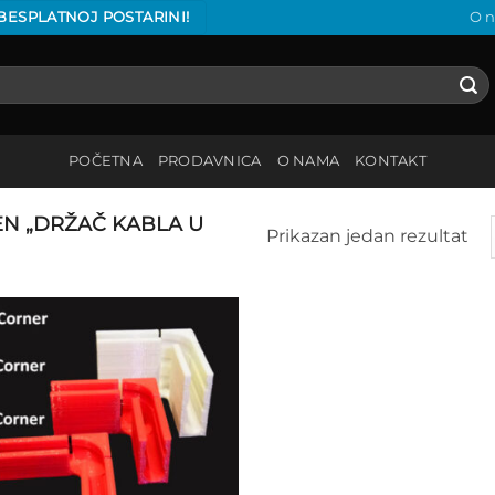
 BESPLATNOJ POSTARINI!
O 
POČETNA
PRODAVNICA
O NAMA
KONTAKT
N „DRŽAČ KABLA U
Prikazan jedan rezultat
Add to
wishlist