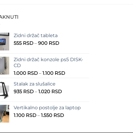
TAKNUTI
Zidni držač tableta
Raspon
555
RSD
–
900
RSD
cena:
od
Zidni držač konzole ps5 DISK-
555 RSD
CD
do
Raspon
1.000
RSD
–
1.100
RSD
900 RSD
cena:
Stalak za slušalice
od
Raspon
935
RSD
–
1.020
RSD
1.000 RSD
cena:
do
od
1.100 RSD
Vertikalno postolje za laptop
935 RSD
Raspon
1.100
RSD
–
1.550
RSD
do
cena:
1.020 RSD
od