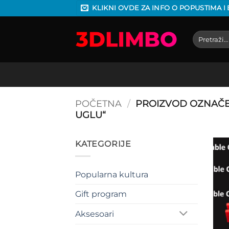
Preskoči
KLIKNI OVDE ZA INFO O POPUSTIMA I
na
sadržaj
Pretraga
za:
POČETNA
/
PROIZVOD OZNAČE
UGLU“
KATEGORIJE
Popularna kultura
Gift program
Aksesoari