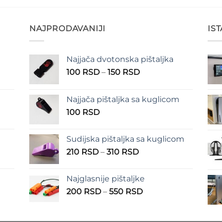
NAJPRODAVANIJI
IS
Najjača dvotonska pištaljka
n
Raspon
100
RSD
–
150
RSD
cena:
od
Najjača pištaljka sa kuglicom
RSD
100 RSD
100
RSD
do
RSD
150 RSD
Sudijska pištaljka sa kuglicom
Raspon
210
RSD
–
310
RSD
cena:
od
Najglasnije pištaljke
210 RSD
Raspon
200
RSD
–
550
RSD
do
cena:
310 RSD
od