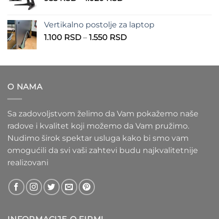
cena:
1.100 RSD
od
Vertikalno postolje za laptop
935 RSD
Raspon
1.100
RSD
–
1.550
RSD
do
cena:
1.020 RSD
od
1.100 RSD
do
O NAMA
1.550 RSD
Sa zadovoljstvom želimo da Vam pokažemo naše
radove i kvalitet koji možemo da Vam pružimo.
Nudimo širok spektar usluga kako bi smo vam
omogućili da svi vaši zahtevi budu najkvalitetnije
realizovani