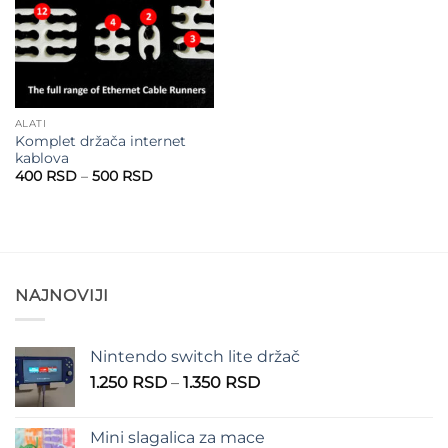
ALATI
Komplet držača internet
kablova
Raspon
400
RSD
–
500
RSD
cena:
od
400 RSD
do
500 RSD
NAJNOVIJI
Nintendo switch lite držač
Raspon
1.250
RSD
–
1.350
RSD
cena:
od
Mini slagalica za mace
1.250 RSD