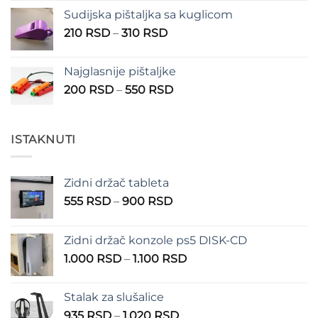
Sudijska pištaljka sa kuglicom
Raspon
210
RSD
–
310
RSD
cena:
od
Najglasnije pištaljke
210 RSD
Raspon
200
RSD
–
550
RSD
do
cena:
310 RSD
od
200 RSD
ISTAKNUTI
do
550 RSD
Zidni držač tableta
Raspon
555
RSD
–
900
RSD
cena:
od
Zidni držač konzole ps5 DISK-CD
555 RSD
Raspon
1.000
RSD
–
1.100
RSD
do
cena:
900 RSD
od
Stalak za slušalice
1.000 RSD
Raspon
935
RSD
–
1.020
RSD
do