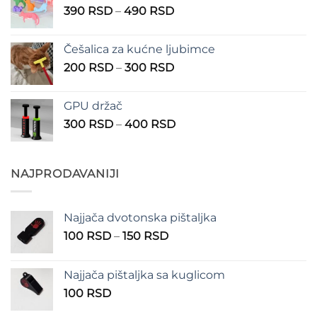
Raspon
390
RSD
–
490
RSD
do
cena:
1.350 RSD
od
Češalica za kućne ljubimce
390 RSD
Raspon
200
RSD
–
300
RSD
do
cena:
490 RSD
od
GPU držač
200 RSD
Raspon
300
RSD
–
400
RSD
do
cena:
300 RSD
od
300 RSD
NAJPRODAVANIJI
do
400 RSD
Najjača dvotonska pištaljka
Raspon
100
RSD
–
150
RSD
cena:
od
Najjača pištaljka sa kuglicom
100 RSD
100
RSD
do
150 RSD