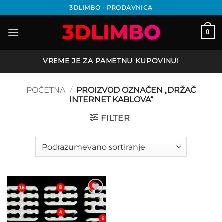
Preskoči
3DLIMBO - PRODAVNICA
na
sadržaj
0
VREME JE ZA PAMETNU KUPOVINU!
POČETNA
/
PROIZVOD OZNAČEN „DRŽAČ
INTERNET KABLOVA“
FILTER
Add to
wishlist