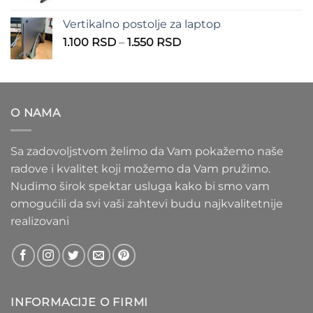
cena:
1.100 RSD
od
Vertikalno postolje za laptop
935 RSD
Raspon
1.100
RSD
–
1.550
RSD
do
cena:
1.020 RSD
od
1.100 RSD
do
O NAMA
1.550 RSD
Sa zadovoljstvom želimo da Vam pokažemo naše
radove i kvalitet koji možemo da Vam pružimo.
Nudimo širok spektar usluga kako bi smo vam
omogućili da svi vaši zahtevi budu najkvalitetnije
realizovani
INFORMACIJE O FIRMI