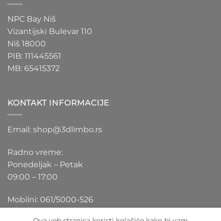
NPC Bay Niš
Vizantijski Bulevar 110
Niš 18000
PIB: 111445561
MB: 65415372
KONTAKT INFORMACIJE
Email: shop@3dlimbo.rs
Radno vreme:
Ponedeljak – Petak
09:00 – 17:00
Mobilni: 061/5000-526
Ova veb stranica koristi kolačiće kako bi vam