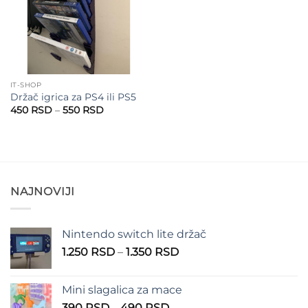
IT-SHOP
Držač igrica za PS4 ili PS5
Raspon
450
RSD
–
550
RSD
cena:
od
450 RSD
do
550 RSD
NAJNOVIJI
Nintendo switch lite držač
Raspon
1.250
RSD
–
1.350
RSD
cena:
od
Mini slagalica za mace
1.250 RSD
Raspon
390
RSD
–
490
RSD