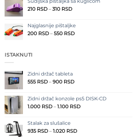
Sudijska pištaljka sa kuglicom
Raspon
210
RSD
–
310
RSD
cena:
od
Najglasnije pištaljke
210 RSD
Raspon
200
RSD
–
550
RSD
do
cena:
310 RSD
od
200 RSD
ISTAKNUTI
do
550 RSD
Zidni držač tableta
Raspon
555
RSD
–
900
RSD
cena:
od
Zidni držač konzole ps5 DISK-CD
555 RSD
Raspon
1.000
RSD
–
1.100
RSD
do
cena:
900 RSD
od
Stalak za slušalice
1.000 RSD
Raspon
935
RSD
–
1.020
RSD
do