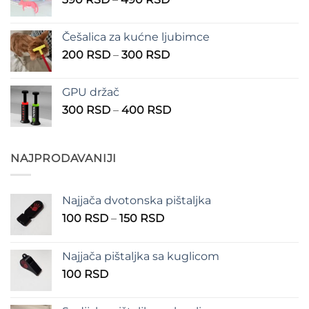
do
cena:
1.350 RSD
od
Češalica za kućne ljubimce
390 RSD
Raspon
200
RSD
–
300
RSD
do
cena:
490 RSD
od
GPU držač
200 RSD
Raspon
300
RSD
–
400
RSD
do
cena:
300 RSD
od
300 RSD
NAJPRODAVANIJI
do
400 RSD
Najjača dvotonska pištaljka
Raspon
100
RSD
–
150
RSD
cena:
od
Najjača pištaljka sa kuglicom
100 RSD
100
RSD
do
150 RSD