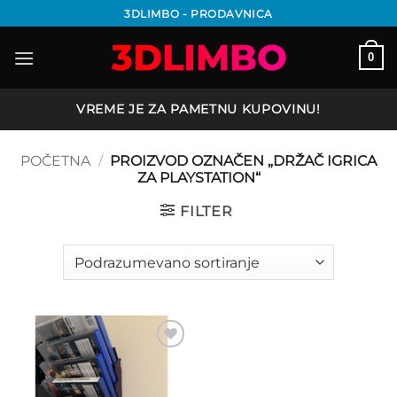
Preskoči
3DLIMBO - PRODAVNICA
na
sadržaj
0
VREME JE ZA PAMETNU KUPOVINU!
POČETNA
/
PROIZVOD OZNAČEN „DRŽAČ IGRICA
ZA PLAYSTATION“
FILTER
Add to
wishlist