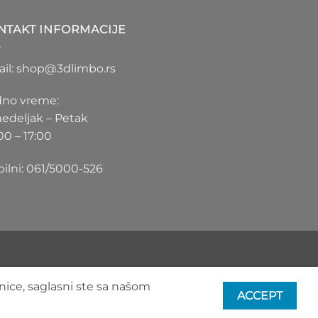
1.100 RSD
do
NTAKT INFORMACIJE
1.550 RSD
il: shop@3dlimbo.rs
no vreme:
edeljak – Petak
00 – 17:00
ilni: 061/5000-526
nice, saglasni ste sa našom
ACCEPT