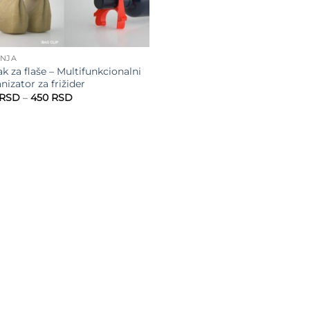
INJA
ak za flaše – Multifunkcionalni
nizator za frižider
Raspon
RSD
–
450
RSD
cena:
od
350 RSD
do
450 RSD