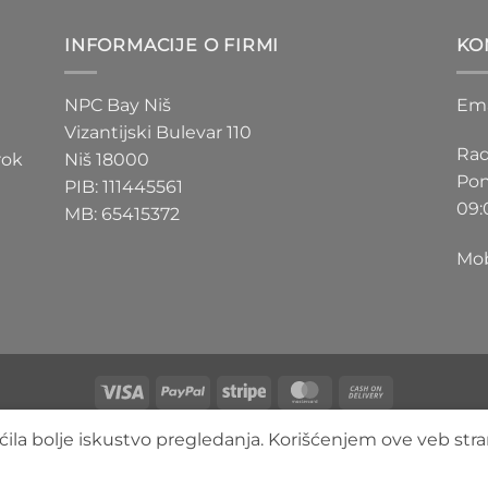
D
200 RSD
do
INFORMACIJE O FIRMI
KO
D
550 RSD
NPC Bay Niš
Ema
Vizantijski Bulevar 110
Rad
rok
Niš 18000
Pon
PIB: 111445561
09:
MB: 65415372
Mob
Visa
PayPal
Stripe
MasterCard
Cash
On
O NAMA
BLOG
FAQ
KONTAKT
ila bolje iskustvo pregledanja. Korišćenjem ove veb stra
Delivery
Copyright 2026 ©
3DLimbo NPC BAY
Sva prava zadržana.