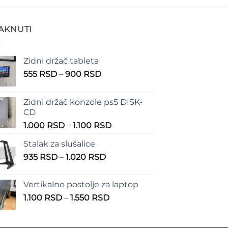
TAKNUTI
Zidni držač tableta
Raspon
555
RSD
–
900
RSD
cena:
od
Zidni držač konzole ps5 DISK-
555 RSD
CD
do
Raspon
1.000
RSD
–
1.100
RSD
900 RSD
cena:
Stalak za slušalice
od
Raspon
935
RSD
–
1.020
RSD
1.000 RSD
cena:
do
od
1.100 RSD
Vertikalno postolje za laptop
935 RSD
Raspon
1.100
RSD
–
1.550
RSD
do
cena:
1.020 RSD
od