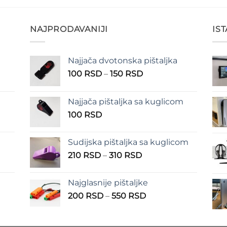
NAJPRODAVANIJI
IS
Najjača dvotonska pištaljka
n
Raspon
100
RSD
–
150
RSD
cena:
od
Najjača pištaljka sa kuglicom
RSD
100 RSD
100
RSD
do
RSD
150 RSD
Sudijska pištaljka sa kuglicom
Raspon
210
RSD
–
310
RSD
cena:
od
Najglasnije pištaljke
210 RSD
Raspon
200
RSD
–
550
RSD
do
cena:
310 RSD
od