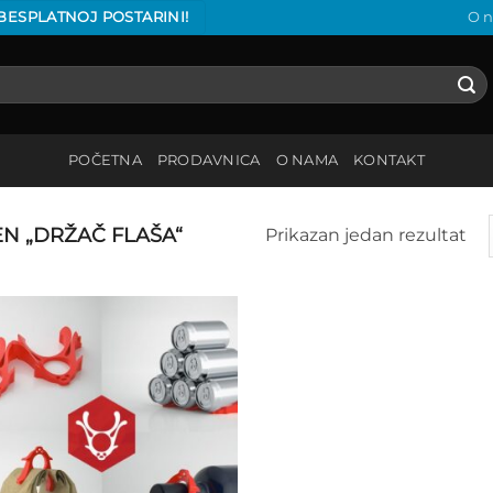
 BESPLATNOJ POSTARINI!
O 
POČETNA
PRODAVNICA
O NAMA
KONTAKT
N „DRŽAČ FLAŠA“
Prikazan jedan rezultat
Add to
wishlist