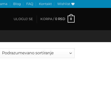
nama
Blog
FAQ
Kontakt
Wishlist
0
ULOGUJ SE
KORPA /
0
RSD