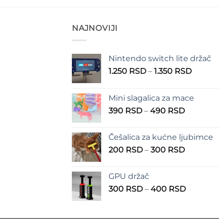
NAJNOVIJI
Nintendo switch lite držač
Raspo
1.250
RSD
–
1.350
RSD
cena:
od
Mini slagalica za mace
1.250 
Raspon
390
RSD
–
490
RSD
do
cena:
1.350 
od
Češalica za kućne ljubimce
390 RSD
Raspon
200
RSD
–
300
RSD
do
cena:
490 RSD
od
GPU držač
200 RSD
Raspon
300
RSD
–
400
RSD
do
cena:
300 RSD
od