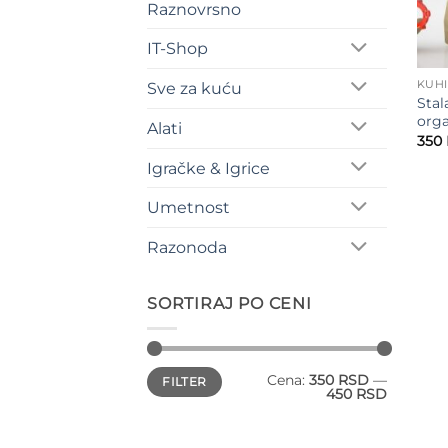
Raznovrsno
IT-Shop
KUH
Sve za kuću
Stal
orga
Alati
350
Igračke & Igrice
Umetnost
Razonoda
SORTIRAJ PO CENI
Minimalna
Maksimalna
Cena:
350 RSD
—
FILTER
cena
cena
450 RSD