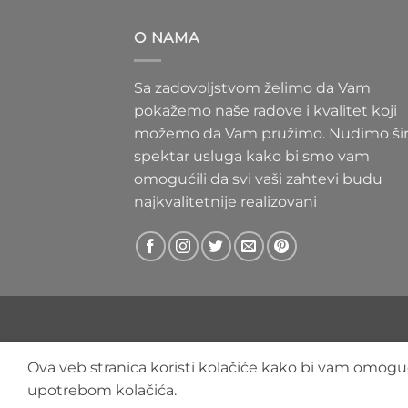
300 RS
do
O NAMA
400 RS
Sa zadovoljstvom želimo da Vam
pokažemo naše radove i kvalitet koji
možemo da Vam pružimo. Nudimo ši
spektar usluga kako bi smo vam
omogućili da svi vaši zahtevi budu
najkvalitetnije realizovani
Ova veb stranica koristi kolačiće kako bi vam omoguć
upotrebom kolačića.