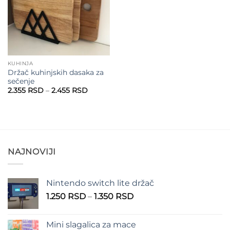
KUHINJA
Držač kuhinjskih dasaka za
sečenje
Raspon
2.355
RSD
–
2.455
RSD
cena:
od
2.355 RSD
do
2.455 RSD
NAJNOVIJI
Nintendo switch lite držač
Raspon
1.250
RSD
–
1.350
RSD
cena:
od
Mini slagalica za mace
1.250 RSD