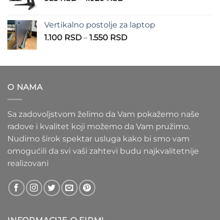
cena:
1.100 RSD
od
Vertikalno postolje za laptop
935 RSD
Raspon
1.100
RSD
–
1.550
RSD
do
cena:
1.020 RSD
od
1.100 RSD
do
O NAMA
1.550 RSD
Sa zadovoljstvom želimo da Vam pokažemo naše
radove i kvalitet koji možemo da Vam pružimo.
Nudimo širok spektar usluga kako bi smo vam
omogućili da svi vaši zahtevi budu najkvalitetnije
realizovani