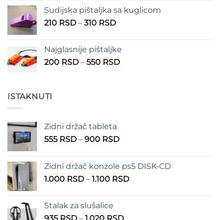
Sudijska pištaljka sa kuglicom
Raspon
210
RSD
–
310
RSD
cena:
od
Najglasnije pištaljke
210 RSD
Raspon
200
RSD
–
550
RSD
do
cena:
310 RSD
od
200 RSD
ISTAKNUTI
do
550 RSD
Zidni držač tableta
Raspon
555
RSD
–
900
RSD
cena:
od
Zidni držač konzole ps5 DISK-CD
555 RSD
Raspon
1.000
RSD
–
1.100
RSD
do
cena:
900 RSD
od
Stalak za slušalice
1.000 RSD
Raspon
935
RSD
–
1.020
RSD
do