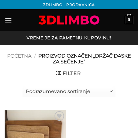
Preskoči
3DLIMBO - PRODAVNICA
na
sadržaj
0
VREME JE ZA PAMETNU KUPOVINU!
POČETNA
/
PROIZVOD OZNAČEN „DRŽAČ DASKE
ZA SEČENJE“
FILTER
Add to
wishlist