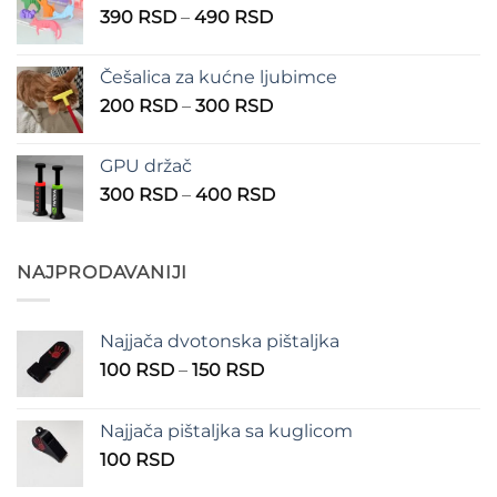
Raspon
390
RSD
–
490
RSD
do
cena:
1.350 RSD
od
Češalica za kućne ljubimce
390 RSD
Raspon
200
RSD
–
300
RSD
do
cena:
490 RSD
od
GPU držač
200 RSD
Raspon
300
RSD
–
400
RSD
do
cena:
300 RSD
od
300 RSD
NAJPRODAVANIJI
do
400 RSD
Najjača dvotonska pištaljka
Raspon
100
RSD
–
150
RSD
cena:
od
Najjača pištaljka sa kuglicom
100 RSD
100
RSD
do
150 RSD