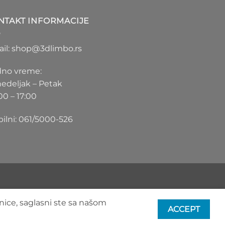
1.100 RSD
do
NTAKT INFORMACIJE
1.550 RSD
il: shop@3dlimbo.rs
no vreme:
edeljak – Petak
00 – 17:00
ilni: 061/5000-526
nice, saglasni ste sa našom
ACCEPT