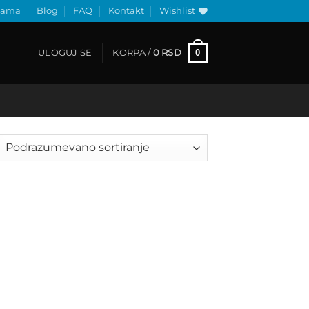
nama
Blog
FAQ
Kontakt
Wishlist
0
ULOGUJ SE
KORPA /
0
RSD