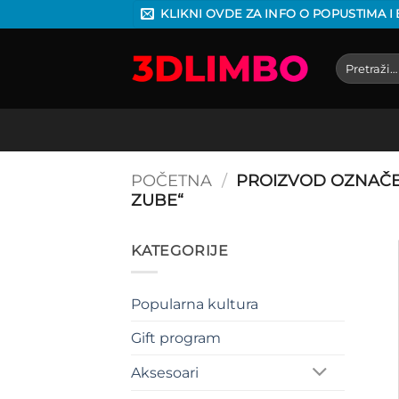
Preskoči
KLIKNI OVDE ZA INFO O POPUSTIMA I
na
sadržaj
Pretraga
za:
POČETNA
/
PROIZVOD OZNAČEN
ZUBE“
KATEGORIJE
Popularna kultura
Gift program
Aksesoari