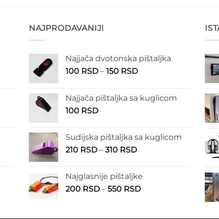
NAJPRODAVANIJI
IS
Najjača dvotonska pištaljka
n
Raspon
100
RSD
–
150
RSD
cena:
od
Najjača pištaljka sa kuglicom
RSD
100 RSD
100
RSD
do
RSD
150 RSD
Sudijska pištaljka sa kuglicom
Raspon
210
RSD
–
310
RSD
cena:
od
Najglasnije pištaljke
210 RSD
Raspon
200
RSD
–
550
RSD
do
cena:
310 RSD
od