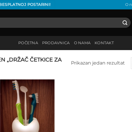
 BESPLATNOJ POSTARINI!
O 
POČETNA
PRODAVNICA
O NAMA
KONTAKT
 „DRŽAČ ČETKICE ZA
Prikazan jedan rezultat
Add to
wishlist