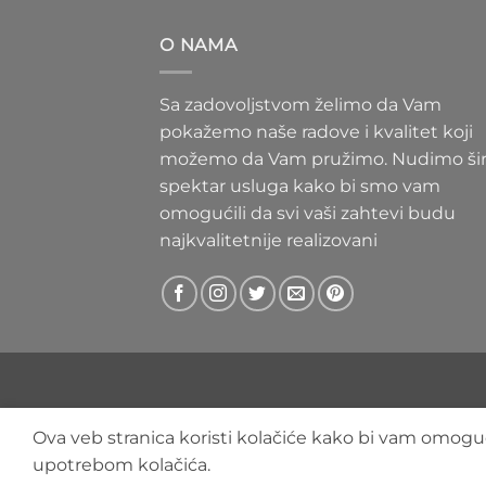
300 RS
do
O NAMA
400 RS
Sa zadovoljstvom želimo da Vam
pokažemo naše radove i kvalitet koji
možemo da Vam pružimo. Nudimo ši
spektar usluga kako bi smo vam
omogućili da svi vaši zahtevi budu
najkvalitetnije realizovani
Ova veb stranica koristi kolačiće kako bi vam omoguć
upotrebom kolačića.