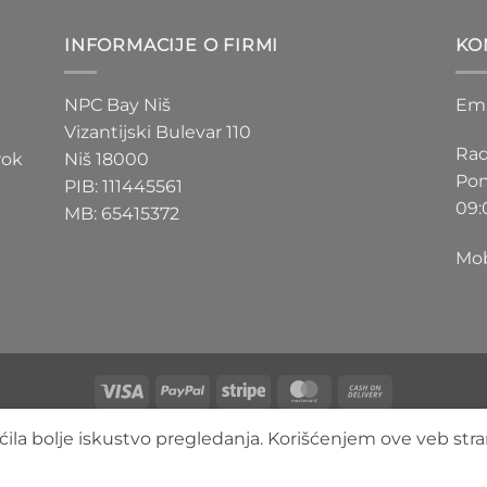
D
200 RSD
do
INFORMACIJE O FIRMI
KO
D
550 RSD
NPC Bay Niš
Ema
Vizantijski Bulevar 110
Rad
rok
Niš 18000
Pon
PIB: 111445561
09:
MB: 65415372
Mob
Visa
PayPal
Stripe
MasterCard
Cash
On
O NAMA
BLOG
FAQ
KONTAKT
ila bolje iskustvo pregledanja. Korišćenjem ove veb stra
Delivery
Copyright 2026 ©
3DLimbo NPC BAY
Sva prava zadržana.