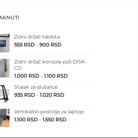
TAKNUTI
Zidni držač tableta
Raspon
555
RSD
–
900
RSD
cena:
od
Zidni držač konzole ps5 DISK-
555 RSD
CD
do
Raspon
1.000
RSD
–
1.100
RSD
900 RSD
cena:
Stalak za slušalice
od
Raspon
935
RSD
–
1.020
RSD
1.000 RSD
cena:
do
od
1.100 RSD
Vertikalno postolje za laptop
935 RSD
Raspon
1.100
RSD
–
1.550
RSD
do
cena:
1.020 RSD
od