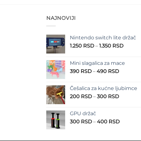
NAJNOVIJI
Nintendo switch lite držač
Raspo
1.250
RSD
–
1.350
RSD
cena:
od
Mini slagalica za mace
1.250 
Raspon
390
RSD
–
490
RSD
do
cena:
1.350 
od
Češalica za kućne ljubimce
390 RSD
Raspon
200
RSD
–
300
RSD
do
cena:
490 RSD
od
GPU držač
200 RSD
Raspon
300
RSD
–
400
RSD
do
cena:
300 RSD
od