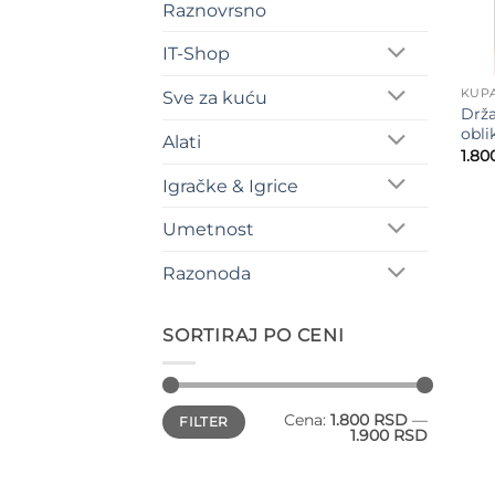
Raznovrsno
IT-Shop
KUPA
Sve za kuću
Drža
obli
Alati
1.80
Igračke & Igrice
Umetnost
Razonoda
SORTIRAJ PO CENI
Minimalna
Maksimalna
Cena:
1.800 RSD
—
FILTER
cena
cena
1.900 RSD