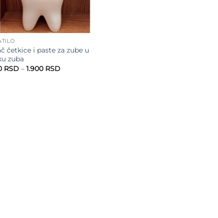
TILO
č četkice i paste za zube u
ku zuba
Raspon
0
RSD
–
1.900
RSD
cena:
od
1.800 RSD
do
1.900 RSD