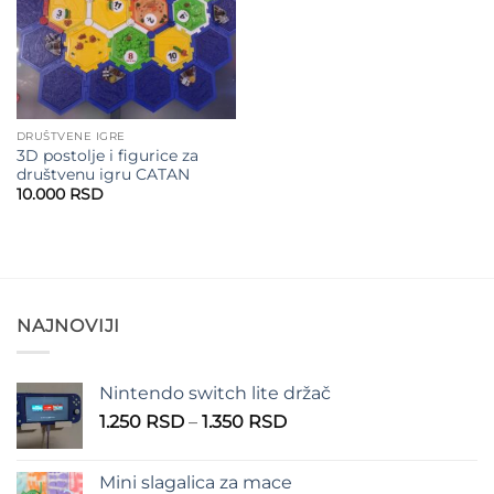
DRUŠTVENE IGRE
3D postolje i figurice za
društvenu igru CATAN
10.000
RSD
NAJNOVIJI
Nintendo switch lite držač
Raspon
1.250
RSD
–
1.350
RSD
cena:
od
Mini slagalica za mace
1.250 RSD