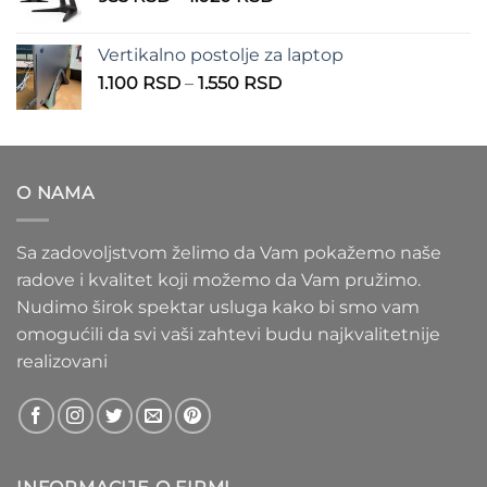
cena:
1.100 RSD
od
Vertikalno postolje za laptop
935 RSD
Raspon
1.100
RSD
–
1.550
RSD
do
cena:
1.020 RSD
od
1.100 RSD
do
O NAMA
1.550 RSD
Sa zadovoljstvom želimo da Vam pokažemo naše
radove i kvalitet koji možemo da Vam pružimo.
Nudimo širok spektar usluga kako bi smo vam
omogućili da svi vaši zahtevi budu najkvalitetnije
realizovani