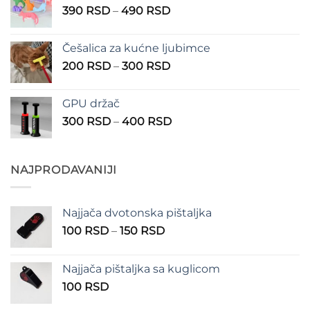
Raspon
390
RSD
–
490
RSD
do
cena:
1.350 RSD
od
Češalica za kućne ljubimce
390 RSD
Raspon
200
RSD
–
300
RSD
do
cena:
490 RSD
od
GPU držač
200 RSD
Raspon
300
RSD
–
400
RSD
do
cena:
300 RSD
od
300 RSD
NAJPRODAVANIJI
do
400 RSD
Najjača dvotonska pištaljka
Raspon
100
RSD
–
150
RSD
cena:
od
Najjača pištaljka sa kuglicom
100 RSD
100
RSD
do
150 RSD