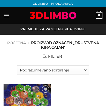
Preskoči
3DLIMBO - PRODAVNICA
na
sadržaj
0
VREME JE ZA PAMETNU KUPOVINU!
POČETNA
/
PROIZVOD OZNAČEN „DRUŠTVENA
IGRA CATAN“
FILTER
Add to
wishlist