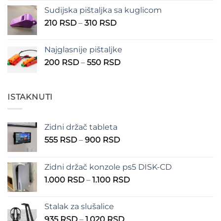
Sudijska pištaljka sa kuglicom
Raspon
210
RSD
–
310
RSD
cena:
od
Najglasnije pištaljke
210 RSD
Raspon
200
RSD
–
550
RSD
do
cena:
310 RSD
od
200 RSD
ISTAKNUTI
do
550 RSD
Zidni držač tableta
Raspon
555
RSD
–
900
RSD
cena:
od
Zidni držač konzole ps5 DISK-CD
555 RSD
Raspon
1.000
RSD
–
1.100
RSD
do
cena:
900 RSD
od
Stalak za slušalice
1.000 RSD
Raspon
935
RSD
–
1.020
RSD
do