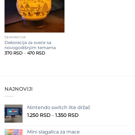
DEKORACIJA
Dekoracija za sveće sa
novogodišnjim temama
Raspon
370
RSD
–
470
RSD
cena:
od
370 RSD
do
470 RSD
NAJNOVIJI
Nintendo switch lite držač
Raspon
1.250
RSD
–
1.350
RSD
cena:
od
Mini slagalica za mace
1.250 RSD