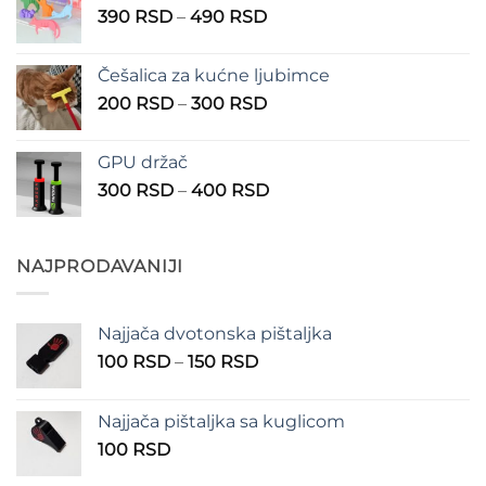
Raspon
390
RSD
–
490
RSD
do
cena:
1.350 RSD
od
Češalica za kućne ljubimce
390 RSD
Raspon
200
RSD
–
300
RSD
do
cena:
490 RSD
od
GPU držač
200 RSD
Raspon
300
RSD
–
400
RSD
do
cena:
300 RSD
od
300 RSD
NAJPRODAVANIJI
do
400 RSD
Najjača dvotonska pištaljka
Raspon
100
RSD
–
150
RSD
cena:
od
Najjača pištaljka sa kuglicom
100 RSD
100
RSD
do
150 RSD