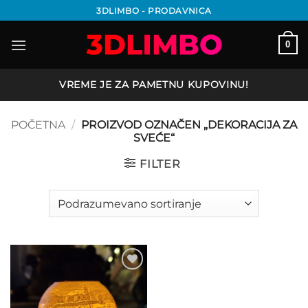
Preskoči
3DLIMBO - PRODAVNICA
na
sadržaj
0
VREME JE ZA PAMETNU KUPOVINU!
POČETNA
/
PROIZVOD OZNAČEN „DEKORACIJA ZA
SVEĆE“
FILTER
Add to
wishlist