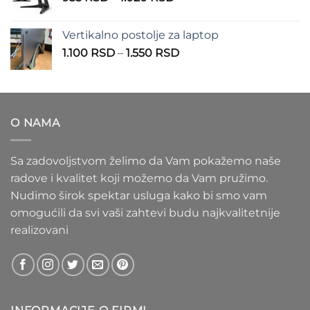
cena:
1.100 RSD
od
Vertikalno postolje za laptop
935 RSD
Raspon
1.100
RSD
–
1.550
RSD
do
cena:
1.020 RSD
od
1.100 RSD
do
O NAMA
1.550 RSD
Sa zadovoljstvom želimo da Vam pokažemo naše
radove i kvalitet koji možemo da Vam pružimo.
Nudimo širok spektar usluga kako bi smo vam
omogućili da svi vaši zahtevi budu najkvalitetnije
realizovani