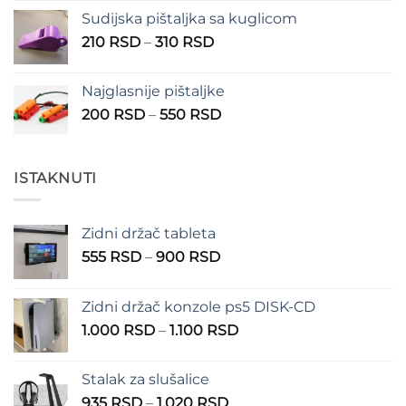
Sudijska pištaljka sa kuglicom
Raspon
210
RSD
–
310
RSD
cena:
od
Najglasnije pištaljke
210 RSD
Raspon
200
RSD
–
550
RSD
do
cena:
310 RSD
od
200 RSD
ISTAKNUTI
do
550 RSD
Zidni držač tableta
Raspon
555
RSD
–
900
RSD
cena:
od
Zidni držač konzole ps5 DISK-CD
555 RSD
Raspon
1.000
RSD
–
1.100
RSD
do
cena:
900 RSD
od
Stalak za slušalice
1.000 RSD
Raspon
935
RSD
–
1.020
RSD
do