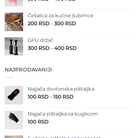
cena:
1.350 RSD
od
Češalica za kućne ljubimce
390 RSD
Raspon
200
RSD
–
300
RSD
do
cena:
490 RSD
od
GPU držač
200 RSD
Raspon
300
RSD
–
400
RSD
do
cena:
300 RSD
od
300 RSD
NAJPRODAVANIJI
do
400 RSD
Najjača dvotonska pištaljka
Raspon
100
RSD
–
150
RSD
cena:
od
Najjača pištaljka sa kuglicom
100 RSD
100
RSD
do
150 RSD