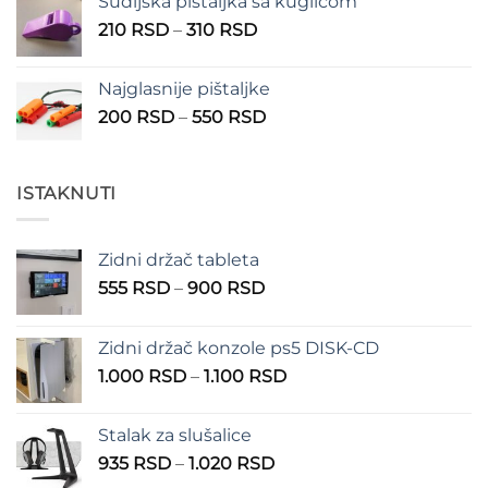
Sudijska pištaljka sa kuglicom
Raspon
210
RSD
–
310
RSD
cena:
od
Najglasnije pištaljke
210 RSD
Raspon
200
RSD
–
550
RSD
do
cena:
310 RSD
od
200 RSD
ISTAKNUTI
do
550 RSD
Zidni držač tableta
Raspon
555
RSD
–
900
RSD
cena:
od
Zidni držač konzole ps5 DISK-CD
555 RSD
Raspon
1.000
RSD
–
1.100
RSD
do
cena:
900 RSD
od
Stalak za slušalice
1.000 RSD
Raspon
935
RSD
–
1.020
RSD
do
cena: