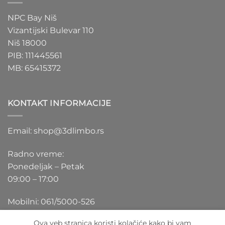
NPC Bay Niš
Vizantijski Bulevar 110
Niš 18000
PIB: 111445561
MB: 65415372
KONTAKT INFORMACIJE
Email: shop@3dlimbo.rs
Radno vreme:
Ponedeljak – Petak
09:00 – 17:00
Mobilni: 061/5000-526
Ova veb stranica koristi kolačiće kako bi vam