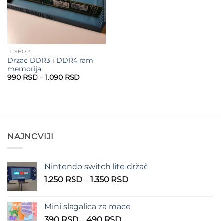
IT-SHOP
Drzac DDR3 i DDR4 ram
memorija
Raspon
990
RSD
–
1.090
RSD
cena:
od
990 RSD
do
1.090 RSD
NAJNOVIJI
Nintendo switch lite držač
Raspon
1.250
RSD
–
1.350
RSD
cena:
od
Mini slagalica za mace
1.250 RSD
Raspon
390
RSD
–
490
RSD
do