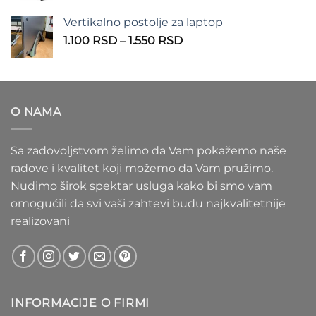
1.100 RSD
od
Vertikalno postolje za laptop
935 RSD
Raspon
1.100
RSD
–
1.550
RSD
do
cena:
1.020 RSD
od
1.100 RSD
do
O NAMA
1.550 RSD
Sa zadovoljstvom želimo da Vam pokažemo naše
radove i kvalitet koji možemo da Vam pružimo.
Nudimo širok spektar usluga kako bi smo vam
omogućili da svi vaši zahtevi budu najkvalitetnije
realizovani
INFORMACIJE O FIRMI