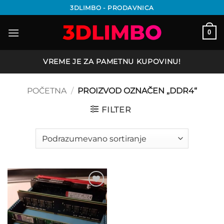
Preskoči
3DLIMBO - PRODAVNICA
na
sadržaj
0
VREME JE ZA PAMETNU KUPOVINU!
POČETNA
/
PROIZVOD OZNAČEN „DDR4“
FILTER
Add to
wishlist