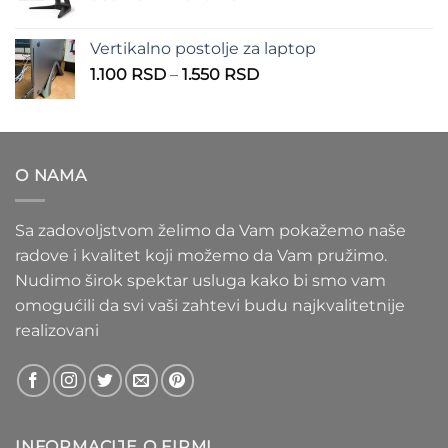
cena:
1.100 RSD
od
Vertikalno postolje za laptop
935 RSD
Raspon
1.100
RSD
–
1.550
RSD
do
cena:
1.020 RSD
od
1.100 RSD
do
O NAMA
1.550 RSD
Sa zadovoljstvom želimo da Vam pokažemo naše
radove i kvalitet koji možemo da Vam pružimo.
Nudimo širok spektar usluga kako bi smo vam
omogućili da svi vaši zahtevi budu najkvalitetnije
realizovani
INFORMACIJE O FIRMI