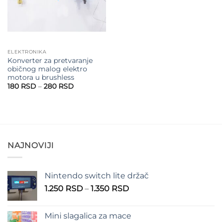
ELEKTRONIKA
Konverter za pretvaranje
običnog malog elektro
motora u brushless
Raspon
180
RSD
–
280
RSD
cena:
od
180 RSD
do
280 RSD
NAJNOVIJI
Nintendo switch lite držač
Raspon
1.250
RSD
–
1.350
RSD
cena:
od
Mini slagalica za mace
1.250 RSD