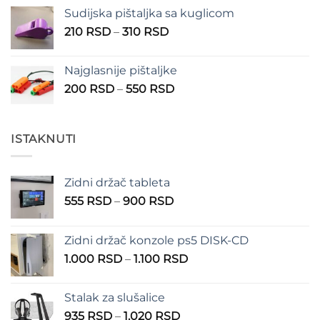
Sudijska pištaljka sa kuglicom
Raspon
210
RSD
–
310
RSD
cena:
od
Najglasnije pištaljke
210 RSD
Raspon
200
RSD
–
550
RSD
do
cena:
310 RSD
od
200 RSD
ISTAKNUTI
do
550 RSD
Zidni držač tableta
Raspon
555
RSD
–
900
RSD
cena:
od
Zidni držač konzole ps5 DISK-CD
555 RSD
Raspon
1.000
RSD
–
1.100
RSD
do
cena:
900 RSD
od
Stalak za slušalice
1.000 RSD
Raspon
935
RSD
–
1.020
RSD
do