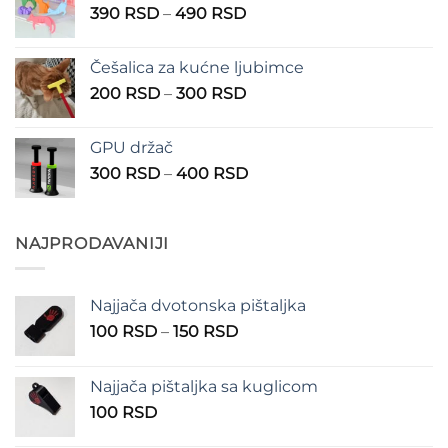
Raspon
390
RSD
–
490
RSD
do
cena:
1.350 RSD
od
Češalica za kućne ljubimce
390 RSD
Raspon
200
RSD
–
300
RSD
do
cena:
490 RSD
od
GPU držač
200 RSD
Raspon
300
RSD
–
400
RSD
do
cena:
300 RSD
od
300 RSD
NAJPRODAVANIJI
do
400 RSD
Najjača dvotonska pištaljka
Raspon
100
RSD
–
150
RSD
cena:
od
Najjača pištaljka sa kuglicom
100 RSD
100
RSD
do
150 RSD