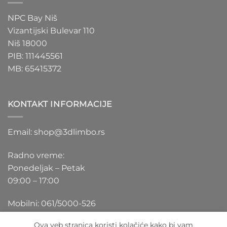
NPC Bay Niš
Vizantijski Bulevar 110
Niš 18000
PIB: 111445561
MB: 65415372
KONTAKT INFORMACIJE
Email: shop@3dlimbo.rs
Radno vreme:
Ponedeljak – Petak
09:00 – 17:00
Mobilni: 061/5000-526
Ova veb stranica koristi kolačiće kako bi vam