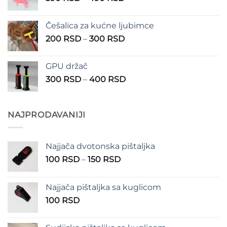
cena:
1.350 RSD
od
Češalica za kućne ljubimce
390 RSD
Raspon
200
RSD
–
300
RSD
do
cena:
490 RSD
od
GPU držač
200 RSD
Raspon
300
RSD
–
400
RSD
do
cena:
300 RSD
od
300 RSD
NAJPRODAVANIJI
do
400 RSD
Najjača dvotonska pištaljka
Raspon
100
RSD
–
150
RSD
cena:
od
Najjača pištaljka sa kuglicom
100 RSD
100
RSD
do
150 RSD