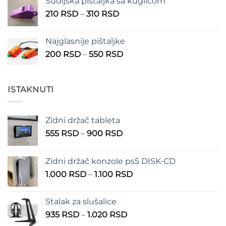
Sudijska pištaljka sa kuglicom
Raspon
210
RSD
–
310
RSD
cena:
od
Najglasnije pištaljke
210 RSD
Raspon
200
RSD
–
550
RSD
do
cena:
310 RSD
od
200 RSD
ISTAKNUTI
do
550 RSD
Zidni držač tableta
Raspon
555
RSD
–
900
RSD
cena:
od
Zidni držač konzole ps5 DISK-CD
555 RSD
Raspon
1.000
RSD
–
1.100
RSD
do
cena:
900 RSD
od
Stalak za slušalice
1.000 RSD
Raspon
935
RSD
–
1.020
RSD
do
cena: