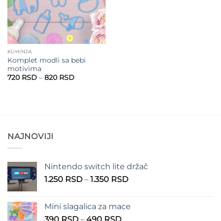
KUHINJA
Komplet modli sa bebi
motivima
Raspon
720
RSD
–
820
RSD
cena:
od
720 RSD
do
820 RSD
NAJNOVIJI
Nintendo switch lite držač
Raspon
1.250
RSD
–
1.350
RSD
cena:
od
Mini slagalica za mace
1.250 RSD
Raspon
390
RSD
–
490
RSD
do