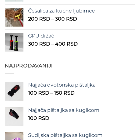
cena:
1.350 RSD
od
Češalica za kućne ljubimce
390 RSD
Raspon
200
RSD
–
300
RSD
do
cena:
490 RSD
od
GPU držač
200 RSD
Raspon
300
RSD
–
400
RSD
do
cena:
300 RSD
od
300 RSD
NAJPRODAVANIJI
do
400 RSD
Najjača dvotonska pištaljka
Raspon
100
RSD
–
150
RSD
cena:
od
Najjača pištaljka sa kuglicom
100 RSD
100
RSD
do
150 RSD
Sudijska pištaljka sa kuglicom