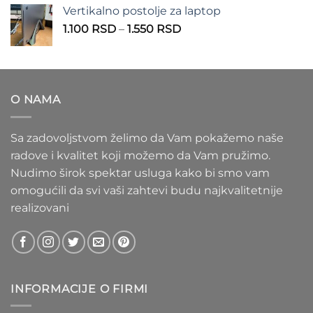
od
Vertikalno postolje za laptop
935 RSD
Raspon
1.100
RSD
–
1.550
RSD
do
cena:
1.020 RSD
od
1.100 RSD
do
O NAMA
1.550 RSD
Sa zadovoljstvom želimo da Vam pokažemo naše
radove i kvalitet koji možemo da Vam pružimo.
Nudimo širok spektar usluga kako bi smo vam
omogućili da svi vaši zahtevi budu najkvalitetnije
realizovani
INFORMACIJE O FIRMI