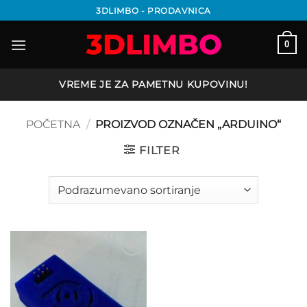
Preskoči
3DLIMBO - PRODAVNICA
na
sadržaj
0
VREME JE ZA PAMETNU KUPOVINU!
POČETNA
/
PROIZVOD OZNAČEN „ARDUINO“
FILTER
Add to
wishlist