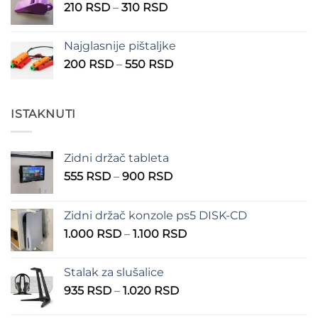
Raspon
210
RSD
–
310
RSD
cena:
od
Najglasnije pištaljke
210 RSD
Raspon
200
RSD
–
550
RSD
do
cena:
310 RSD
od
200 RSD
ISTAKNUTI
do
550 RSD
Zidni držač tableta
Raspon
555
RSD
–
900
RSD
cena:
od
Zidni držač konzole ps5 DISK-CD
555 RSD
Raspon
1.000
RSD
–
1.100
RSD
do
cena:
900 RSD
od
Stalak za slušalice
1.000 RSD
Raspon
935
RSD
–
1.020
RSD
do
cena:
1.100 RSD