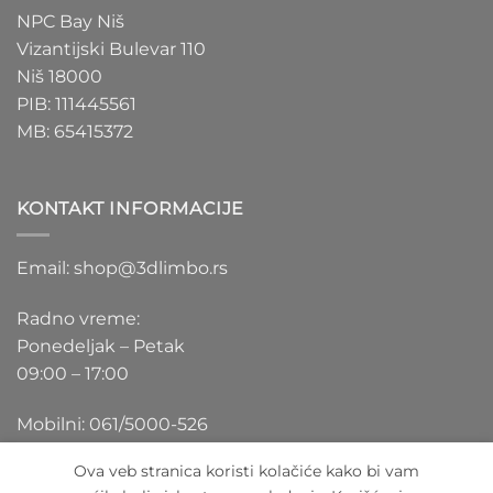
NPC Bay Niš
Vizantijski Bulevar 110
Niš 18000
PIB: 111445561
MB: 65415372
KONTAKT INFORMACIJE
Email: shop@3dlimbo.rs
Radno vreme:
Ponedeljak – Petak
09:00 – 17:00
Mobilni: 061/5000-526
Ova veb stranica koristi kolačiće kako bi vam