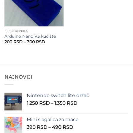
ELEKTRONIKA
Arduino Nano V3 kućište
Raspon
200
RSD
–
300
RSD
cena:
od
200 RSD
do
300 RSD
NAJNOVIJI
Nintendo switch lite držač
Raspon
1.250
RSD
–
1.350
RSD
cena:
od
Mini slagalica za mace
1.250 RSD
Raspon
390
RSD
–
490
RSD
do