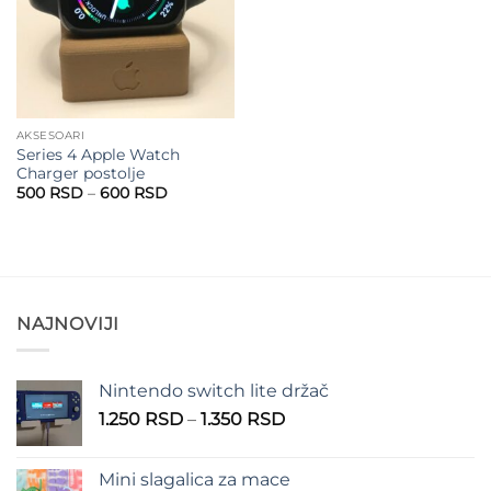
AKSESOARI
Series 4 Apple Watch
Charger postolje
Raspon
500
RSD
–
600
RSD
cena:
od
500 RSD
do
600 RSD
NAJNOVIJI
Nintendo switch lite držač
Raspon
1.250
RSD
–
1.350
RSD
cena:
od
Mini slagalica za mace
1.250 RSD