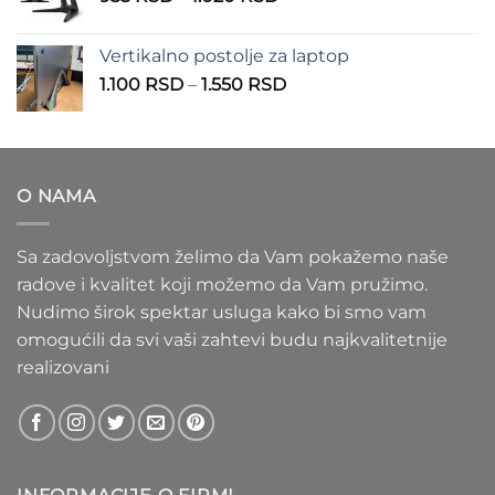
cena:
1.100 RSD
od
Vertikalno postolje za laptop
935 RSD
Raspon
1.100
RSD
–
1.550
RSD
do
cena:
1.020 RSD
od
1.100 RSD
do
O NAMA
1.550 RSD
Sa zadovoljstvom želimo da Vam pokažemo naše
radove i kvalitet koji možemo da Vam pružimo.
Nudimo širok spektar usluga kako bi smo vam
omogućili da svi vaši zahtevi budu najkvalitetnije
realizovani