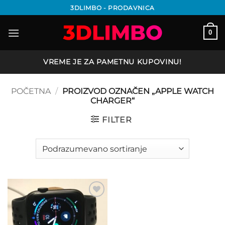
Preskoči
3DLIMBO - PRODAVNICA
na
sadržaj
0
VREME JE ZA PAMETNU KUPOVINU!
POČETNA
/
PROIZVOD OZNAČEN „APPLE WATCH
CHARGER“
FILTER
Add to
wishlist