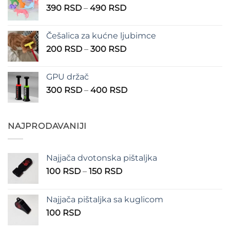
Raspon
390
RSD
–
490
RSD
do
cena:
1.350 RSD
od
Češalica za kućne ljubimce
390 RSD
Raspon
200
RSD
–
300
RSD
do
cena:
490 RSD
od
GPU držač
200 RSD
Raspon
300
RSD
–
400
RSD
do
cena:
300 RSD
od
300 RSD
NAJPRODAVANIJI
do
400 RSD
Najjača dvotonska pištaljka
Raspon
100
RSD
–
150
RSD
cena:
od
Najjača pištaljka sa kuglicom
100 RSD
100
RSD
do
150 RSD