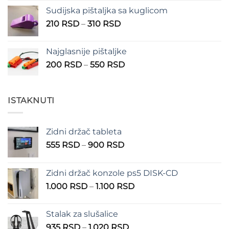
Sudijska pištaljka sa kuglicom
Raspon
210
RSD
–
310
RSD
cena:
od
Najglasnije pištaljke
210 RSD
Raspon
200
RSD
–
550
RSD
do
cena:
310 RSD
od
200 RSD
ISTAKNUTI
do
550 RSD
Zidni držač tableta
Raspon
555
RSD
–
900
RSD
cena:
od
Zidni držač konzole ps5 DISK-CD
555 RSD
Raspon
1.000
RSD
–
1.100
RSD
do
cena:
900 RSD
od
Stalak za slušalice
1.000 RSD
Raspon
935
RSD
–
1.020
RSD
do