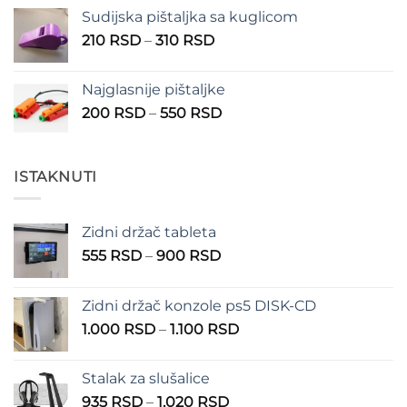
Sudijska pištaljka sa kuglicom
Raspon
210
RSD
–
310
RSD
cena:
od
Najglasnije pištaljke
210 RSD
Raspon
200
RSD
–
550
RSD
do
cena:
310 RSD
od
200 RSD
ISTAKNUTI
do
550 RSD
Zidni držač tableta
Raspon
555
RSD
–
900
RSD
cena:
od
Zidni držač konzole ps5 DISK-CD
555 RSD
Raspon
1.000
RSD
–
1.100
RSD
do
cena:
900 RSD
od
Stalak za slušalice
1.000 RSD
Raspon
935
RSD
–
1.020
RSD
do