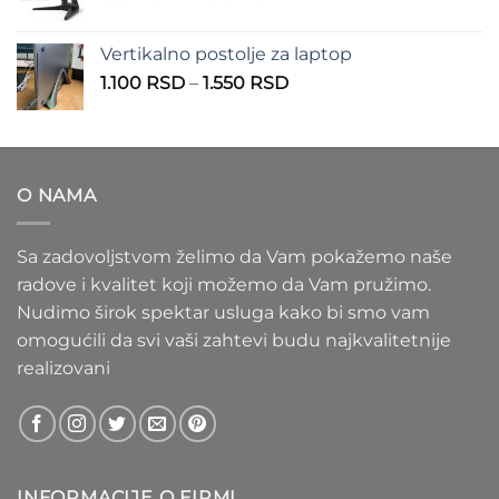
cena:
1.100 RSD
od
Vertikalno postolje za laptop
935 RSD
Raspon
1.100
RSD
–
1.550
RSD
do
cena:
1.020 RSD
od
1.100 RSD
do
O NAMA
1.550 RSD
Sa zadovoljstvom želimo da Vam pokažemo naše
radove i kvalitet koji možemo da Vam pružimo.
Nudimo širok spektar usluga kako bi smo vam
omogućili da svi vaši zahtevi budu najkvalitetnije
realizovani
INFORMACIJE O FIRMI