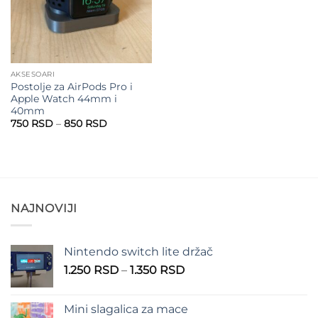
AKSESOARI
Postolje za AirPods Pro i
Apple Watch 44mm i
40mm
Raspon
750
RSD
–
850
RSD
cena:
od
750 RSD
do
850 RSD
NAJNOVIJI
Nintendo switch lite držač
Raspon
1.250
RSD
–
1.350
RSD
cena:
od
Mini slagalica za mace
1.250 RSD