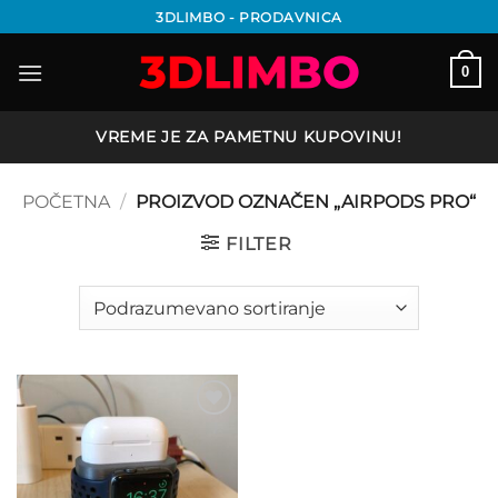
Preskoči
3DLIMBO - PRODAVNICA
na
sadržaj
0
VREME JE ZA PAMETNU KUPOVINU!
POČETNA
/
PROIZVOD OZNAČEN „AIRPODS PRO“
FILTER
Add to
wishlist