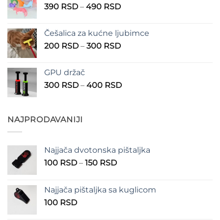
Raspon
390
RSD
–
490
RSD
do
cena:
1.350 RSD
od
Češalica za kućne ljubimce
390 RSD
Raspon
200
RSD
–
300
RSD
do
cena:
490 RSD
od
GPU držač
200 RSD
Raspon
300
RSD
–
400
RSD
do
cena:
300 RSD
od
300 RSD
NAJPRODAVANIJI
do
400 RSD
Najjača dvotonska pištaljka
Raspon
100
RSD
–
150
RSD
cena:
od
Najjača pištaljka sa kuglicom
100 RSD
100
RSD
do
150 RSD