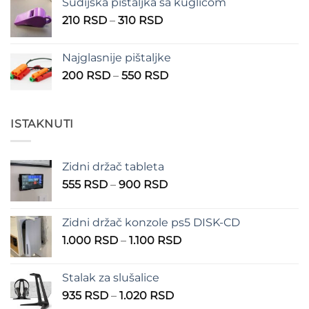
Sudijska pištaljka sa kuglicom
Raspon
210
RSD
–
310
RSD
cena:
od
Najglasnije pištaljke
210 RSD
Raspon
200
RSD
–
550
RSD
do
cena:
310 RSD
od
200 RSD
ISTAKNUTI
do
550 RSD
Zidni držač tableta
Raspon
555
RSD
–
900
RSD
cena:
od
Zidni držač konzole ps5 DISK-CD
555 RSD
Raspon
1.000
RSD
–
1.100
RSD
do
cena:
900 RSD
od
Stalak za slušalice
1.000 RSD
Raspon
935
RSD
–
1.020
RSD
do