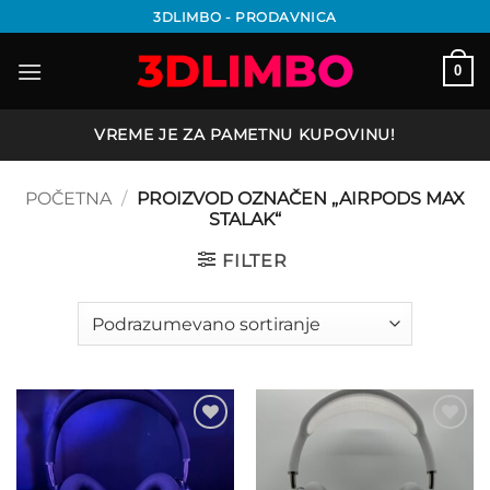
Preskoči
3DLIMBO - PRODAVNICA
na
sadržaj
0
VREME JE ZA PAMETNU KUPOVINU!
POČETNA
/
PROIZVOD OZNAČEN „AIRPODS MAX
STALAK“
FILTER
Add to
Add to
wishlist
wishlist