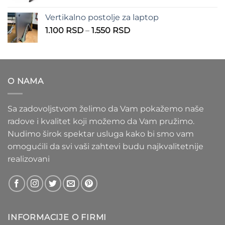
cena:
1.100 RSD
od
Vertikalno postolje za laptop
935 RSD
Raspon
1.100
RSD
–
1.550
RSD
do
cena:
1.020 RSD
od
1.100 RSD
do
O NAMA
1.550 RSD
Sa zadovoljstvom želimo da Vam pokažemo naše
radove i kvalitet koji možemo da Vam pružimo.
Nudimo širok spektar usluga kako bi smo vam
omogućili da svi vaši zahtevi budu najkvalitetnije
realizovani
INFORMACIJE O FIRMI