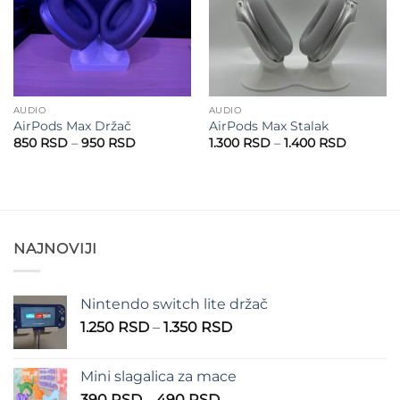
AUDIO
AUDIO
AirPods Max Držač
AirPods Max Stalak
Raspon
Raspon
850
RSD
–
950
RSD
1.300
RSD
–
1.400
RSD
cena:
cena:
od
od
850 RSD
1.300 R
do
do
950 RSD
1.400 R
NAJNOVIJI
Nintendo switch lite držač
Raspon
1.250
RSD
–
1.350
RSD
cena:
od
Mini slagalica za mace
1.250 RSD
Raspon
390
RSD
–
490
RSD