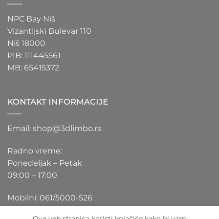
NPC Bay Niš
Vizantijski Bulevar 110
Niš 18000
PIB: 111445561
MB: 65415372
KONTAKT INFORMACIJE
Email: shop@3dlimbo.rs
Radno vreme:
Ponedeljak – Petak
09:00 – 17:00
Mobilni: 061/5000-526
Ova veb stranica koristi kolačiće kako bi vam