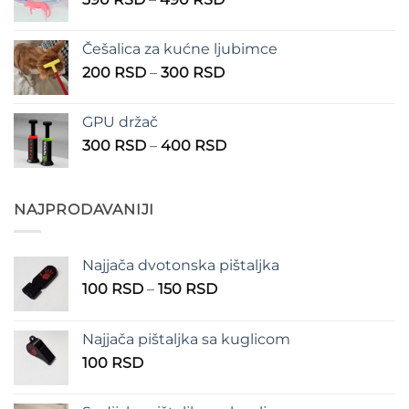
do
cena:
1.350 RSD
od
Češalica za kućne ljubimce
390 RSD
Raspon
200
RSD
–
300
RSD
do
cena:
490 RSD
od
GPU držač
200 RSD
Raspon
300
RSD
–
400
RSD
do
cena:
300 RSD
od
300 RSD
NAJPRODAVANIJI
do
400 RSD
Najjača dvotonska pištaljka
Raspon
100
RSD
–
150
RSD
cena:
od
Najjača pištaljka sa kuglicom
100 RSD
100
RSD
do
150 RSD