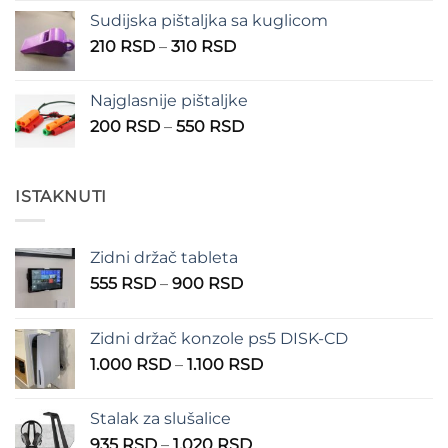
Sudijska pištaljka sa kuglicom
Raspon
210
RSD
–
310
RSD
cena:
od
Najglasnije pištaljke
210 RSD
Raspon
200
RSD
–
550
RSD
do
cena:
310 RSD
od
200 RSD
ISTAKNUTI
do
550 RSD
Zidni držač tableta
Raspon
555
RSD
–
900
RSD
cena:
od
Zidni držač konzole ps5 DISK-CD
555 RSD
Raspon
1.000
RSD
–
1.100
RSD
do
cena:
900 RSD
od
Stalak za slušalice
1.000 RSD
Raspon
935
RSD
–
1.020
RSD
do