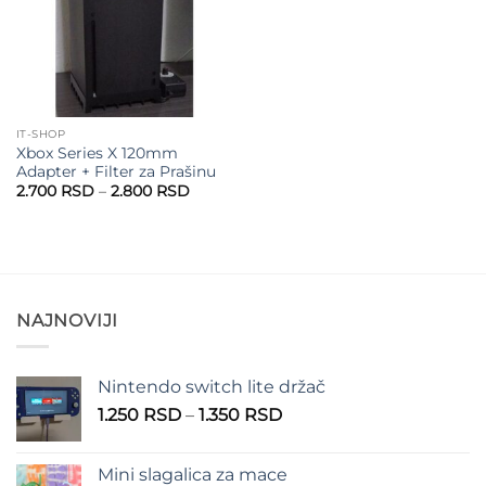
IT-SHOP
Xbox Series X 120mm
Adapter + Filter za Prašinu
Raspon
2.700
RSD
–
2.800
RSD
cena:
od
2.700 RSD
do
2.800 RSD
NAJNOVIJI
Nintendo switch lite držač
Raspon
1.250
RSD
–
1.350
RSD
cena:
od
Mini slagalica za mace
1.250 RSD