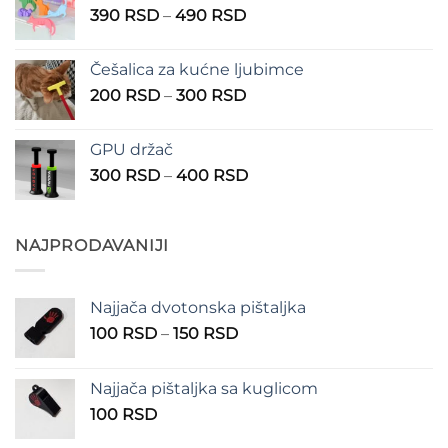
Raspon
390
RSD
–
490
RSD
do
cena:
1.350 RSD
od
Češalica za kućne ljubimce
390 RSD
Raspon
200
RSD
–
300
RSD
do
cena:
490 RSD
od
GPU držač
200 RSD
Raspon
300
RSD
–
400
RSD
do
cena:
300 RSD
od
300 RSD
NAJPRODAVANIJI
do
400 RSD
Najjača dvotonska pištaljka
Raspon
100
RSD
–
150
RSD
cena:
od
Najjača pištaljka sa kuglicom
100 RSD
100
RSD
do
150 RSD