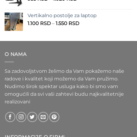
cena:
1.100 RSD
od
Vertikalno postolje za laptop
935 RSD
Raspon
1.100
RSD
–
1.550
RSD
do
cena:
1.020 RSD
od
1.100 RSD
do
O NAMA
1.550 RSD
Sa zadovoljstvom želimo da Vam pokažemo naše
radove i kvalitet koji možemo da Vam pružimo.
Nudimo širok spektar usluga kako bi smo vam
omogućili da svi vaši zahtevi budu najkvalitetnije
realizovani