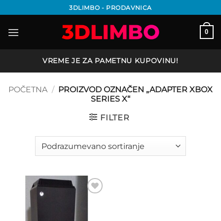
Preskoči
3DLIMBO - PRODAVNICA
na
sadržaj
0
VREME JE ZA PAMETNU KUPOVINU!
POČETNA
/
PROIZVOD OZNAČEN „ADAPTER XBOX
SERIES X“
FILTER
Add to
wishlist