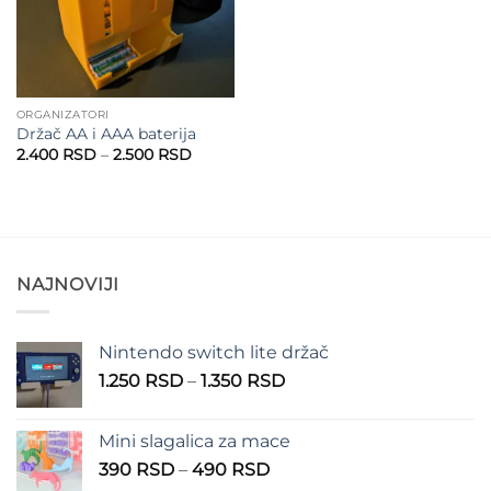
ORGANIZATORI
Držač AA i AAA baterija
Raspon
2.400
RSD
–
2.500
RSD
cena:
od
2.400 RSD
do
2.500 RSD
NAJNOVIJI
Nintendo switch lite držač
Raspon
1.250
RSD
–
1.350
RSD
cena:
od
Mini slagalica za mace
1.250 RSD
Raspon
390
RSD
–
490
RSD
do