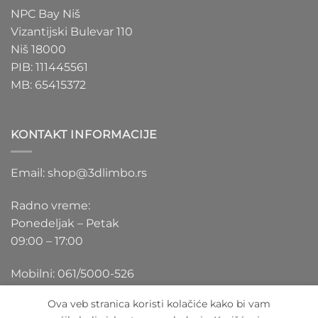
NPC Bay Niš
Vizantijski Bulevar 110
Niš 18000
PIB: 111445561
MB: 65415372
KONTAKT INFORMACIJE
Email: shop@3dlimbo.rs
Radno vreme:
Ponedeljak – Petak
09:00 – 17:00
Mobilni: 061/5000-526
Ova veb stranica koristi kolačiće kako bi vam