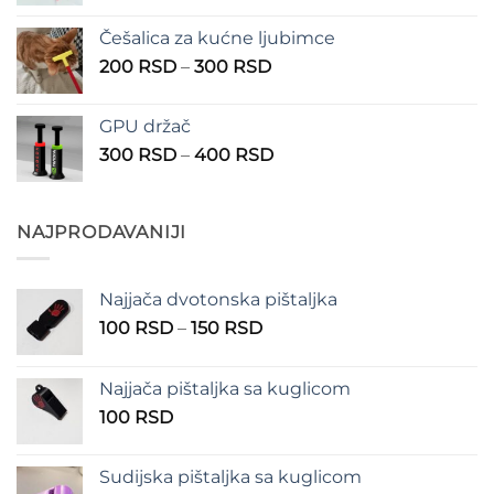
cena:
1.350 RSD
od
Češalica za kućne ljubimce
390 RSD
Raspon
200
RSD
–
300
RSD
do
cena:
490 RSD
od
GPU držač
200 RSD
Raspon
300
RSD
–
400
RSD
do
cena:
300 RSD
od
300 RSD
NAJPRODAVANIJI
do
400 RSD
Najjača dvotonska pištaljka
Raspon
100
RSD
–
150
RSD
cena:
od
Najjača pištaljka sa kuglicom
100 RSD
100
RSD
do
150 RSD
Sudijska pištaljka sa kuglicom