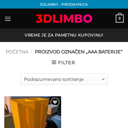
Preskoči
3DLIMBO - PRODAVNICA
na
sadržaj
0
VREME JE ZA PAMETNU KUPOVINU!
POČETNA
/
PROIZVOD OZNAČEN „AAA BATERIJE“
FILTER
Add to
wishlist