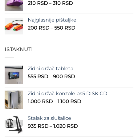
Raspon
210
RSD
–
310
RSD
cena:
od
Najglasnije pištaljke
210 RSD
Raspon
200
RSD
–
550
RSD
do
cena:
310 RSD
od
200 RSD
ISTAKNUTI
do
550 RSD
Zidni držač tableta
Raspon
555
RSD
–
900
RSD
cena:
od
Zidni držač konzole ps5 DISK-CD
555 RSD
Raspon
1.000
RSD
–
1.100
RSD
do
cena:
900 RSD
od
Stalak za slušalice
1.000 RSD
Raspon
935
RSD
–
1.020
RSD
do
cena:
1.100 RSD