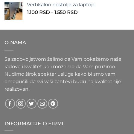
od
Vertikalno postolje za laptop
935 RSD
Raspon
1.100
RSD
–
1.550
RSD
do
cena:
1.020 RSD
od
1.100 RSD
do
O NAMA
1.550 RSD
Sa zadovoljstvom želimo da Vam pokažemo naše
radove i kvalitet koji možemo da Vam pružimo.
Nudimo širok spektar usluga kako bi smo vam
omogućili da svi vaši zahtevi budu najkvalitetnije
realizovani
INFORMACIJE O FIRMI