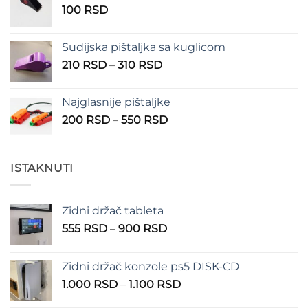
100
RSD
do
150 RSD
Sudijska pištaljka sa kuglicom
Raspon
210
RSD
–
310
RSD
cena:
od
Najglasnije pištaljke
210 RSD
Raspon
200
RSD
–
550
RSD
do
cena:
310 RSD
od
200 RSD
ISTAKNUTI
do
550 RSD
Zidni držač tableta
Raspon
555
RSD
–
900
RSD
cena:
od
Zidni držač konzole ps5 DISK-CD
555 RSD
Raspon
1.000
RSD
–
1.100
RSD
do
cena:
900 RSD