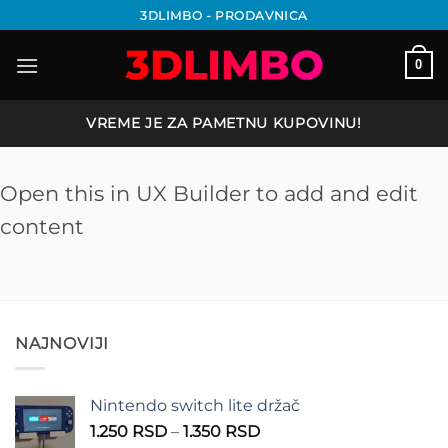
Preskoči
3DLIMBO - PRODAVNICA
na
sadržaj
0
VREME JE ZA PAMETNU KUPOVINU!
Open this in UX Builder to add and edit
content
NAJNOVIJI
Nintendo switch lite držač
Raspon
1.250
RSD
–
1.350
RSD