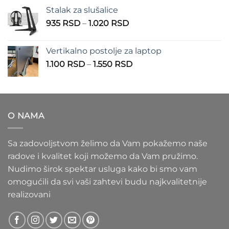
od
Stalak za slušalice
1.000 RSD
Raspon
935
RSD
–
1.020
RSD
do
cena:
1.100 RSD
od
Vertikalno postolje za laptop
935 RSD
Raspon
1.100
RSD
–
1.550
RSD
do
cena:
1.020 RSD
od
1.100 RSD
do
O NAMA
1.550 RSD
Sa zadovoljstvom želimo da Vam pokažemo naše
radove i kvalitet koji možemo da Vam pružimo.
Nudimo širok spektar usluga kako bi smo vam
omogućili da svi vaši zahtevi budu najkvalitetnije
realizovani