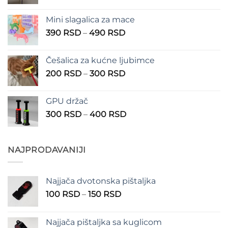
cena:
od
Mini slagalica za mace
1.250 RSD
Raspon
390
RSD
–
490
RSD
do
cena:
1.350 RSD
od
Češalica za kućne ljubimce
390 RSD
Raspon
200
RSD
–
300
RSD
do
cena:
490 RSD
od
GPU držač
200 RSD
Raspon
300
RSD
–
400
RSD
do
cena:
300 RSD
od
300 RSD
NAJPRODAVANIJI
do
400 RSD
Najjača dvotonska pištaljka
Raspon
100
RSD
–
150
RSD
cena:
od
Najjača pištaljka sa kuglicom
100 RSD